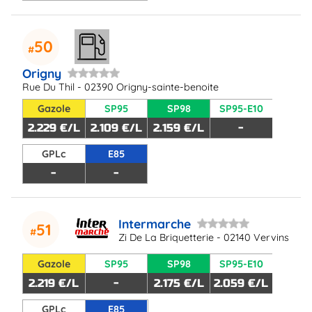
50
Origny
Rue Du Thil - 02390 Origny-sainte-benoite
Gazole
SP95
SP98
SP95-E10
2.229 €/L
2.109 €/L
2.159 €/L
-
GPLc
E85
-
-
Intermarche
51
Zi De La Briquetterie - 02140 Vervins
Gazole
SP95
SP98
SP95-E10
2.219 €/L
-
2.175 €/L
2.059 €/L
GPLc
E85