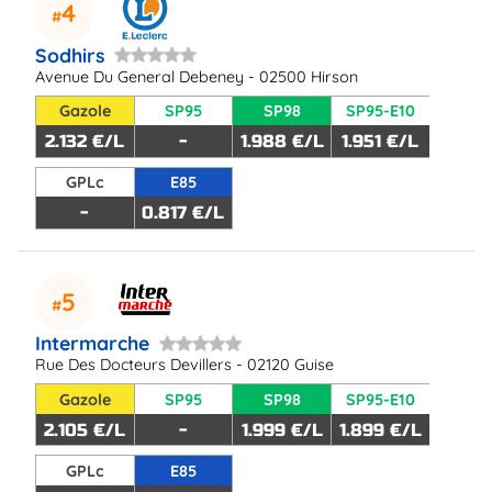
4
Sodhirs
Avenue Du General Debeney - 02500 Hirson
Gazole
SP95
SP98
SP95-E10
2.132 €/L
-
1.988 €/L
1.951 €/L
GPLc
E85
-
0.817 €/L
5
Intermarche
Rue Des Docteurs Devillers - 02120 Guise
Gazole
SP95
SP98
SP95-E10
2.105 €/L
-
1.999 €/L
1.899 €/L
GPLc
E85