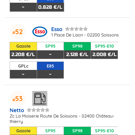
-
0.828 €/L
Esso
52
1 Place De Laon - 02200 Soissons
Gazole
SP95
SP98
SP95-E10
2.208 €/L
-
2.128 €/L
2.008 €/L
GPLc
E85
-
-
53
Netto
Zc La Moiserie Route De Soissons - 02400 Château-
thierry
Gazole
SP95
SP98
SP95-E10