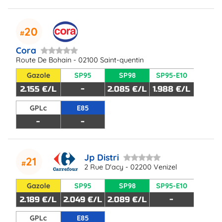
20
Cora
Route De Bohain - 02100 Saint-quentin
Gazole
SP95
SP98
SP95-E10
2.155 €/L
-
2.085 €/L
1.988 €/L
GPLc
E85
-
-
Jp Distri
21
2 Rue D'acy - 02200 Venizel
Gazole
SP95
SP98
SP95-E10
2.189 €/L
2.049 €/L
2.089 €/L
-
GPLc
E85