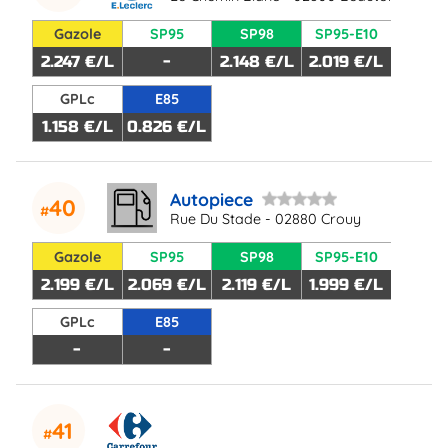
Gazole
SP95
SP98
SP95-E10
2.247 €/L
-
2.148 €/L
2.019 €/L
GPLc
E85
1.158 €/L
0.826 €/L
Autopiece
40
Rue Du Stade - 02880 Crouy
Gazole
SP95
SP98
SP95-E10
2.199 €/L
2.069 €/L
2.119 €/L
1.999 €/L
GPLc
E85
-
-
41