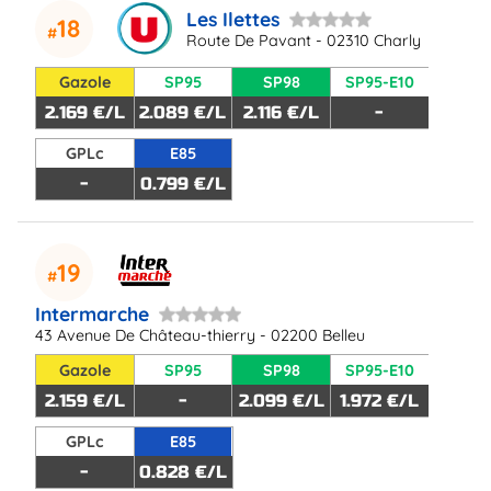
Les Ilettes
18
Route De Pavant - 02310 Charly
Gazole
SP95
SP98
SP95-E10
2.169 €/L
2.089 €/L
2.116 €/L
-
GPLc
E85
-
0.799 €/L
19
Intermarche
43 Avenue De Château-thierry - 02200 Belleu
Gazole
SP95
SP98
SP95-E10
2.159 €/L
-
2.099 €/L
1.972 €/L
GPLc
E85
-
0.828 €/L