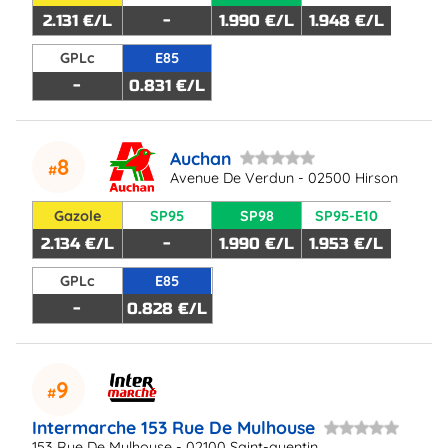
2.131 €/L
-
1.990 €/L
1.948 €/L
GPLc
E85
-
0.831 €/L
Auchan
8
Avenue De Verdun - 02500 Hirson
Gazole
SP95
SP98
SP95-E10
2.134 €/L
-
1.990 €/L
1.953 €/L
GPLc
E85
-
0.828 €/L
9
Intermarche 153 Rue De Mulhouse
153 Rue De Mulhouse - 02100 Saint-quentin