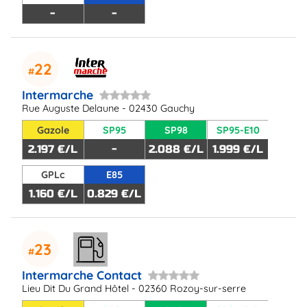
-
-
22
Intermarche
Rue Auguste Delaune - 02430 Gauchy
Gazole
SP95
SP98
SP95-E10
2.197 €/L
-
2.088 €/L
1.999 €/L
GPLc
E85
1.160 €/L
0.829 €/L
23
Intermarche Contact
Lieu Dit Du Grand Hôtel - 02360 Rozoy-sur-serre