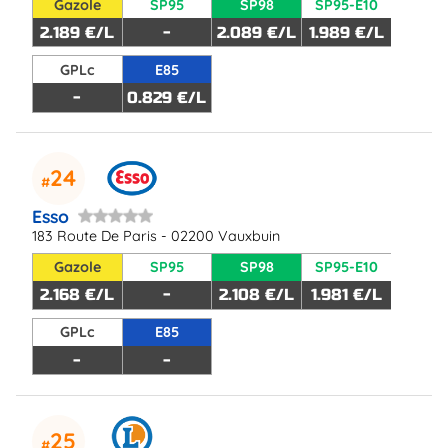
Gazole
SP95
SP98
SP95-E10
2.189 €/L
-
2.089 €/L
1.989 €/L
GPLc
E85
-
0.829 €/L
24
Esso
183 Route De Paris - 02200 Vauxbuin
Gazole
SP95
SP98
SP95-E10
2.168 €/L
-
2.108 €/L
1.981 €/L
GPLc
E85
-
-
25