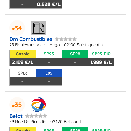
-
0.828 €/L
34
Dm Combustibles
25 Boulevard Victor Hugo - 02100 Saint-quentin
Gazole
SP95
SP98
SP95-E10
2.169 €/L
-
-
1.999 €/L
GPLc
E85
-
-
35
Belot
39 Rue De Picardie - 02420 Bellicourt
Gazole
SP95
SP98
SP95-E10