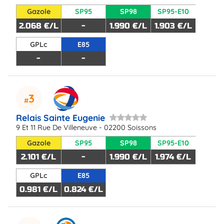
Gazole
SP95
SP98
SP95-E10
2.068 €/L
-
1.990 €/L
1.903 €/L
GPLc
E85
-
-
3
Relais Sainte Eugenie
9 Et 11 Rue De Villeneuve - 02200 Soissons
Gazole
SP95
SP98
SP95-E10
2.101 €/L
-
1.990 €/L
1.974 €/L
GPLc
E85
0.981 €/L
0.824 €/L