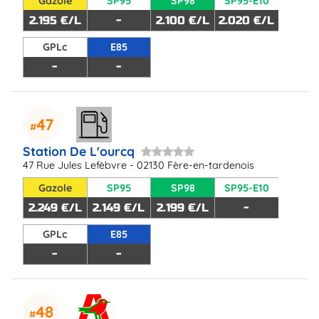
Gazole
SP95
SP98
SP95-E10
2.195 €/L
-
2.100 €/L
2.020 €/L
GPLc
E85
-
-
47
Station De L'ourcq
47 Rue Jules Lefèbvre - 02130 Fère-en-tardenois
Gazole
SP95
SP98
SP95-E10
2.249 €/L
2.149 €/L
2.199 €/L
-
GPLc
E85
-
-
48