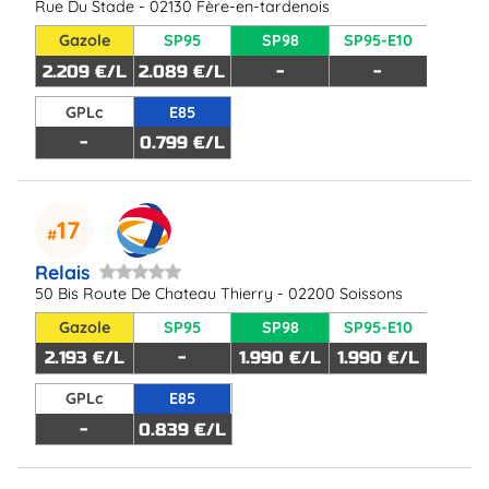
Rue Du Stade - 02130 Fère-en-tardenois
Gazole
SP95
SP98
SP95-E10
2.209 €/L
2.089 €/L
-
-
GPLc
E85
-
0.799 €/L
17
Relais
50 Bis Route De Chateau Thierry - 02200 Soissons
Gazole
SP95
SP98
SP95-E10
2.193 €/L
-
1.990 €/L
1.990 €/L
GPLc
E85
-
0.839 €/L