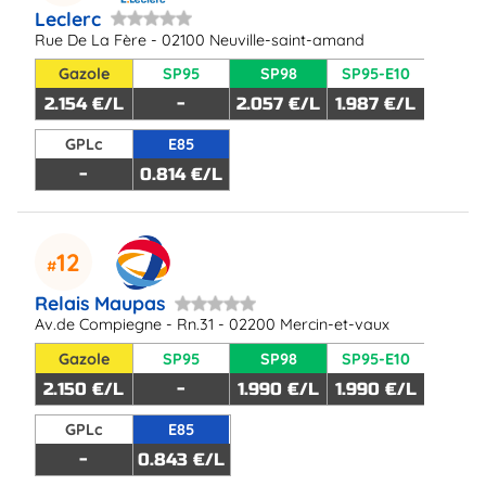
Leclerc
Rue De La Fère - 02100 Neuville-saint-amand
Gazole
SP95
SP98
SP95-E10
2.154 €/L
-
2.057 €/L
1.987 €/L
GPLc
E85
-
0.814 €/L
12
Relais Maupas
Av.de Compiegne - Rn.31 - 02200 Mercin-et-vaux
Gazole
SP95
SP98
SP95-E10
2.150 €/L
-
1.990 €/L
1.990 €/L
GPLc
E85
-
0.843 €/L