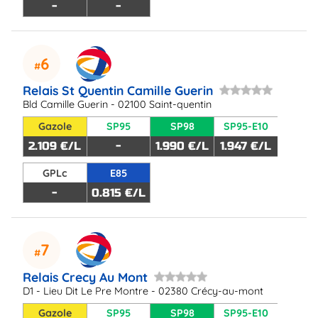
-
-
6
Relais St Quentin Camille Guerin
Bld Camille Guerin - 02100 Saint-quentin
Gazole
SP95
SP98
SP95-E10
2.109 €/L
-
1.990 €/L
1.947 €/L
GPLc
E85
-
0.815 €/L
7
Relais Crecy Au Mont
D1 - Lieu Dit Le Pre Montre - 02380 Crécy-au-mont
Gazole
SP95
SP98
SP95-E10