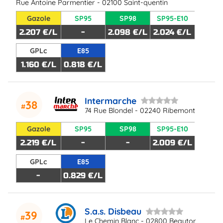
Rue Antoine Parmentier - 02100 Saint-quentin
Gazole
SP95
SP98
SP95-E10
2.207 €/L
-
2.098 €/L
2.024 €/L
GPLc
E85
1.160 €/L
0.818 €/L
Intermarche
38
74 Rue Blondel - 02240 Ribemont
Gazole
SP95
SP98
SP95-E10
2.219 €/L
-
-
2.009 €/L
GPLc
E85
-
0.829 €/L
S.a.s. Disbeau
39
Le Chemin Blanc - 02800 Beautor