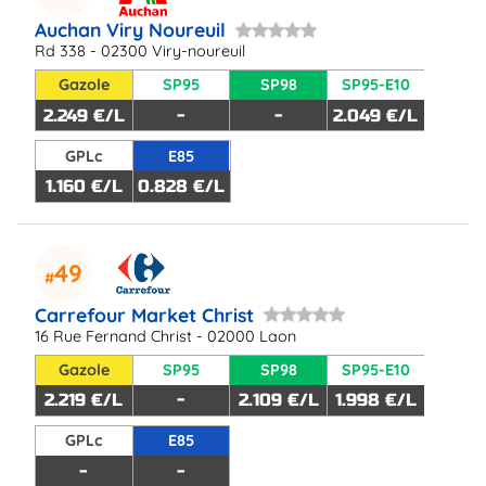
Auchan Viry Noureuil
Rd 338 - 02300 Viry-noureuil
Gazole
SP95
SP98
SP95-E10
2.249 €/L
-
-
2.049 €/L
GPLc
E85
1.160 €/L
0.828 €/L
49
Carrefour Market Christ
16 Rue Fernand Christ - 02000 Laon
Gazole
SP95
SP98
SP95-E10
2.219 €/L
-
2.109 €/L
1.998 €/L
GPLc
E85
-
-