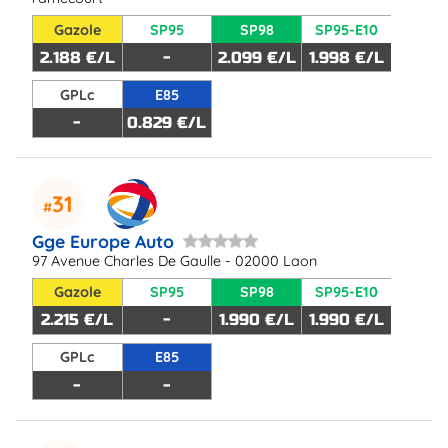
Gazole
SP95
SP98
SP95-E10
2.188 €/L
-
2.099 €/L
1.998 €/L
GPLc
E85
-
0.829 €/L
31
Gge Europe Auto
97 Avenue Charles De Gaulle - 02000 Laon
Gazole
SP95
SP98
SP95-E10
2.215 €/L
-
1.990 €/L
1.990 €/L
GPLc
E85
-
-