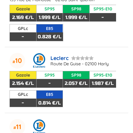
Gazole
SP95
SP98
SP95-E10
2.169 €/L
1.999 €/L
1.999 €/L
-
GPLc
E85
-
0.828 €/L
Leclerc
10
Route De Guise - 02100 Harly
Gazole
SP95
SP98
SP95-E10
2.154 €/L
-
2.057 €/L
1.987 €/L
GPLc
E85
-
0.814 €/L
11