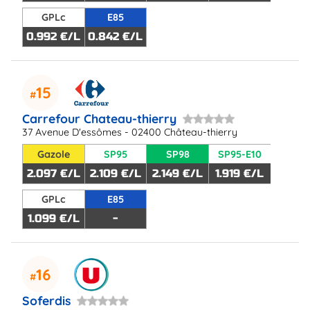
GPLc
E85
0.992 €/L
0.842 €/L
15
Carrefour Chateau-thierry
37 Avenue D'essômes - 02400 Château-thierry
Gazole
SP95
SP98
SP95-E10
2.097 €/L
2.109 €/L
2.149 €/L
1.919 €/L
GPLc
E85
1.099 €/L
-
16
Soferdis