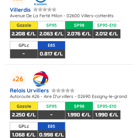
Villerdis
Avenue De La Ferté Milon - 02600 Villers-cotterêts
Gazole
SP95
SP98
SP95-E10
2.208 €/L
2.063 €/L
2.076 €/L
2.012 €/L
GPLc
E85
-
0.817 €/L
26
Relais Urvillers
Autoroute A26 - Aire D'urvillers - 02690 Essigny-le-grand
Gazole
SP95
SP98
SP95-E10
2.250 €/L
-
1.990 €/L
1.990 €/L
GPLc
E85
1.068 €/L
0.998 €/L