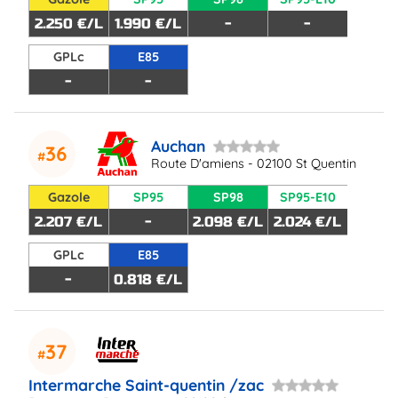
2.250 €/L
1.990 €/L
-
-
GPLc
E85
-
-
Auchan
36
Route D'amiens - 02100 St Quentin
Gazole
SP95
SP98
SP95-E10
2.207 €/L
-
2.098 €/L
2.024 €/L
GPLc
E85
-
0.818 €/L
37
Intermarche Saint-quentin /zac