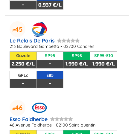
-
0.937 €/L
45
Le Relais De Paris
213 Boulevard Gambetta - 02700 Condren
Gazole
SP95
SP98
SP95-E10
2.250 €/L
-
1.990 €/L
1.990 €/L
GPLc
E85
-
-
46
Esso Faidherbe
46 Avenue Faidherbe - 02100 Saint-quentin