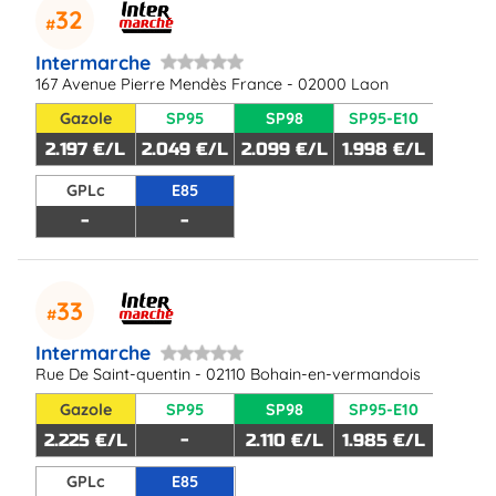
32
Intermarche
167 Avenue Pierre Mendès France - 02000 Laon
Gazole
SP95
SP98
SP95-E10
2.197 €/L
2.049 €/L
2.099 €/L
1.998 €/L
GPLc
E85
-
-
33
Intermarche
Rue De Saint-quentin - 02110 Bohain-en-vermandois
Gazole
SP95
SP98
SP95-E10
2.225 €/L
-
2.110 €/L
1.985 €/L
GPLc
E85