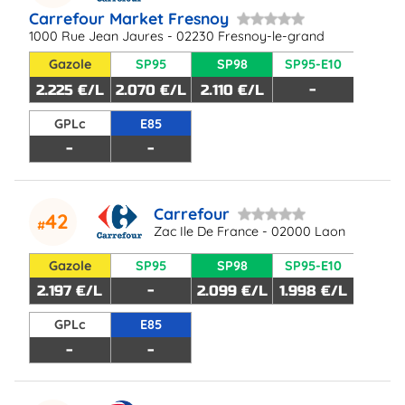
Carrefour Market Fresnoy
1000 Rue Jean Jaures - 02230 Fresnoy-le-grand
Gazole
SP95
SP98
SP95-E10
2.225 €/L
2.070 €/L
2.110 €/L
-
GPLc
E85
-
-
Carrefour
42
Zac Ile De France - 02000 Laon
Gazole
SP95
SP98
SP95-E10
2.197 €/L
-
2.099 €/L
1.998 €/L
GPLc
E85
-
-