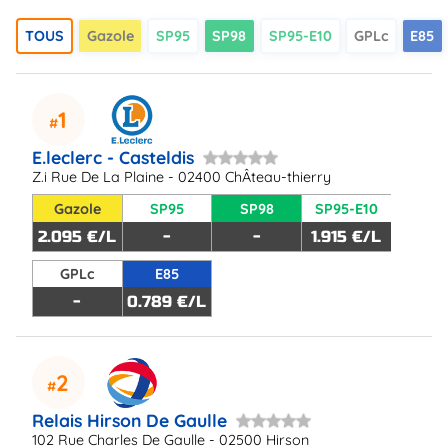
TOUS
Gazole
SP95
SP98
SP95-E10
GPLc
E85
1
E.leclerc - Casteldis
Z.i Rue De La Plaine - 02400 ChÂteau-thierry
Gazole
SP95
SP98
SP95-E10
2.095 €/L
-
-
1.915 €/L
GPLc
E85
-
0.789 €/L
2
Relais Hirson De Gaulle
102 Rue Charles De Gaulle - 02500 Hirson