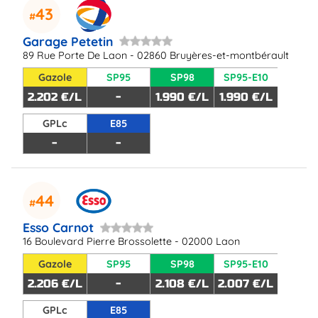
43
Garage Petetin
89 Rue Porte De Laon - 02860 Bruyères-et-montbérault
Gazole
SP95
SP98
SP95-E10
2.202 €/L
-
1.990 €/L
1.990 €/L
GPLc
E85
-
-
44
Esso Carnot
16 Boulevard Pierre Brossolette - 02000 Laon
Gazole
SP95
SP98
SP95-E10
2.206 €/L
-
2.108 €/L
2.007 €/L
GPLc
E85