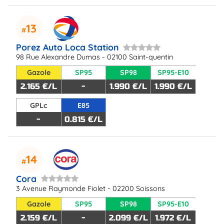
13
Porez Auto Loca Station
98 Rue Alexandre Dumas - 02100 Saint-quentin
Gazole
SP95
SP98
SP95-E10
2.165 €/L
-
1.990 €/L
1.990 €/L
GPLc
E85
-
0.815 €/L
14
Cora
3 Avenue Raymonde Fiolet - 02200 Soissons
Gazole
SP95
SP98
SP95-E10
2.159 €/L
-
2.099 €/L
1.972 €/L