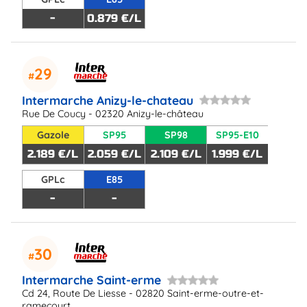
-
0.879 €/L
29
Intermarche Anizy-le-chateau
Rue De Coucy - 02320 Anizy-le-château
Gazole
SP95
SP98
SP95-E10
2.189 €/L
2.059 €/L
2.109 €/L
1.999 €/L
GPLc
E85
-
-
30
Intermarche Saint-erme
Cd 24, Route De Liesse - 02820 Saint-erme-outre-et-
ramecourt