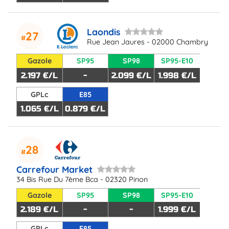
Laondis
27
Rue Jean Jaures - 02000 Chambry
Gazole
SP95
SP98
SP95-E10
2.197 €/L
-
2.099 €/L
1.998 €/L
GPLc
E85
1.065 €/L
0.879 €/L
28
Carrefour Market
34 Bis Rue Du 7ème Bca - 02320 Pinon
Gazole
SP95
SP98
SP95-E10
2.189 €/L
-
-
1.999 €/L
GPLc
E85