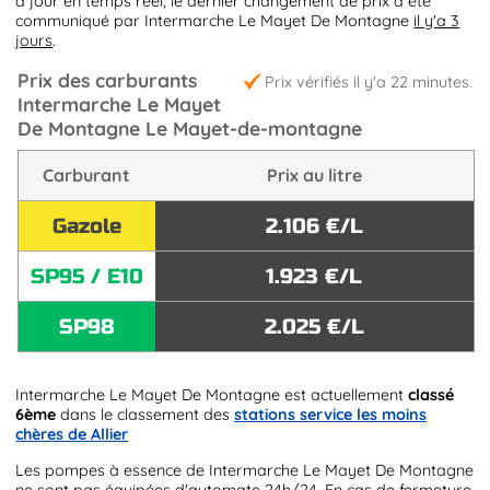
à jour en temps réel, le dernier changement de prix a été
communiqué par Intermarche Le Mayet De Montagne
il y'a 3
jours
.
Prix des carburants
Prix vérifiés il y'a 22 minutes.
Intermarche Le Mayet
De Montagne Le Mayet-de-montagne
Carburant
Prix au litre
Gazole
2.106 €/L
SP95 / E10
1.923 €/L
SP98
2.025 €/L
Intermarche Le Mayet De Montagne est actuellement
classé
6ème
dans le classement des
stations service les moins
chères de Allier
Les pompes à essence de Intermarche Le Mayet De Montagne
ne sont pas équipées d'automate 24h/24. En cas de fermeture