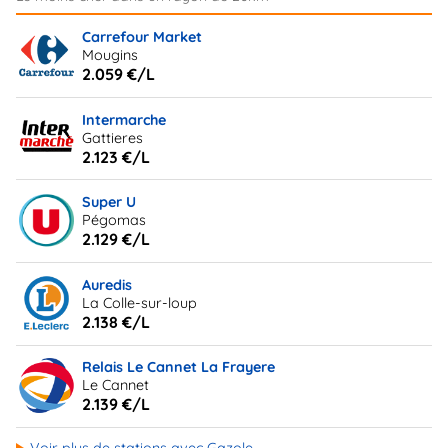
Carrefour Market
Mougins
2.059 €/L
Intermarche
Gattieres
2.123 €/L
Super U
Pégomas
2.129 €/L
Auredis
La Colle-sur-loup
2.138 €/L
Relais Le Cannet La Frayere
Le Cannet
2.139 €/L