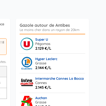
nce
Gazole autour de Antibes
Super U
! Il
Pégomas
2.129 €/L
Hyper Leclerc
utes.
Grasse
2.144 €/L
L
Intermarche Cannes La Bocca
s
Cannes
2.145 €/L
s
Auchan
Grasse