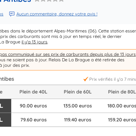
ps
Aucun commentaire, donnez votre avis !
tibes dans le département Alpes-Maritimes (06). Cette station esse
prix des carburants sont mis à jour en temps réel, le dernier
 La Brague
il y'a 13 jours
.
 pas communiqué sur ses prix de carburants depuis plus de 13 jours
sous ne soient pas à jour. Relais De La Brague a été retirée des
 jour des prix.
ntibes
Prix vérifiés il y'a 7 min
re
Plein de 40L
Plein de 60L
Plein de 80
L
90.00 euros
135.00 euros
180.00 euro
L
79.60 euros
119.40 euros
159.20 euro