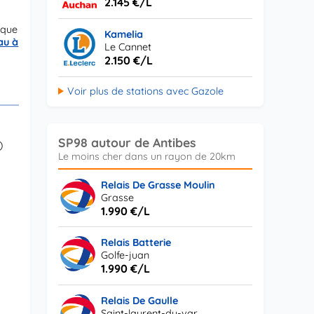
2.145 €/L
nque
Kamelia
au à
Le Cannet
2.150 €/L
Voir plus de stations avec Gazole
SP98 autour de Antibes
)
Relais De Grasse Moulin
Grasse
1.990 €/L
Relais Batterie
Golfe-juan
1.990 €/L
Relais De Gaulle
Saint-laurent-du-var