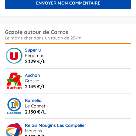
Gazole autour de Carros
Super U
Pégomas
2.129 €/L
Auchan
Grasse
2.145 €/L
Kamelia
Le Cannet
2.150 €/L
Relais Mougins Les Campelier
Mougins