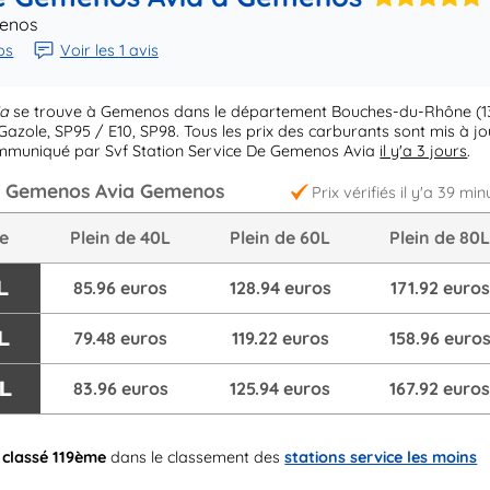
menos
ps
Voir les
1 avis
ia
se trouve à Gemenos dans le département Bouches-du-Rhône (13
azole, SP95 / E10, SP98. Tous les prix des carburants sont mis à jo
communiqué par Svf Station Service De Gemenos Avia
il y'a 3 jours
.
De Gemenos Avia Gemenos
Prix vérifiés il y'a 39 min
re
Plein de 40L
Plein de 60L
Plein de 80
L
85.96 euros
128.94 euros
171.92 euros
L
79.48 euros
119.22 euros
158.96 euro
/L
83.96 euros
125.94 euros
167.92 euro
t
classé 119ème
dans le classement des
stations service les moins