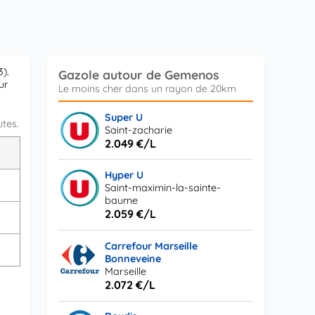
).
Gazole autour de Gemenos
ur
Super U
utes.
Saint-zacharie
2.049 €/L
L
Hyper U
Saint-maximin-la-sainte-
baume
2.059 €/L
s
Carrefour Marseille
s
Bonneveine
Marseille
2.072 €/L