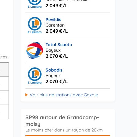
2.049 €/L
Pevildis
Carentan
2.049 €/L
Total Scauto
Bayeux
2.070 €/L
utes.
L
Sobadis
Bayeux
2.070 €/L
s
Voir plus de stations avec Gazole
s
s
SP98 autour de Grandcamp-
maisy