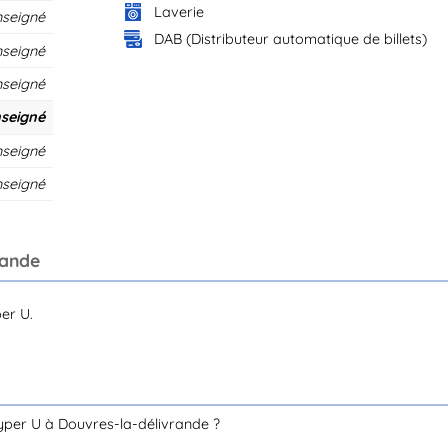
Laverie
nseigné
DAB (Distributeur automatique de billets)
nseigné
nseigné
seigné
nseigné
nseigné
rande
er U.
yper U à Douvres-la-délivrande ?