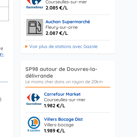
Courseulles-sur-mer
2.085 €/L
Auchan Supermarché
Fleury-sur-orne
2.087 €/L
Voir plus de stations avec Gazole
nt
r-
SP98 autour de Douvres-la-
délivrande
Carrefour Market
)
Courseulles-sur-mer
1.982 €/L
Villers Bocage Dist
Villers-bocage
1.989 €/L