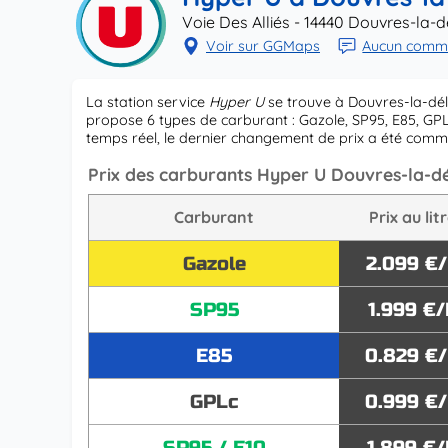
Voie Des Alliés - 14440 Douvres-la-d
Voir sur GGMaps
Aucun commen
La station service
Hyper U
se trouve à Douvres-la-dél
propose 6 types de carburant : Gazole, SP95, E85, GPLc
temps réel, le dernier changement de prix a été co
Prix des carburants Hyper U Douvres-la-d
Carburant
Prix au lit
Gazole
2.099 €
SP95
1.999 €/
E85
0.829 €
GPLc
0.999 €
SP95 / E10
1.899 €/