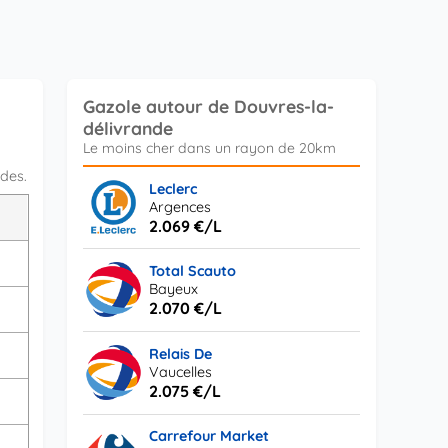
Gazole autour de Douvres-la-
délivrande
ndes.
Leclerc
Argences
L
2.069 €/L
s
Total Scauto
Bayeux
2.070 €/L
s
Relais De
Vaucelles
2.075 €/L
Carrefour Market