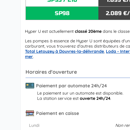
SP98
2.089 €
Hyper U est actuellement
classé 20ème
dans le class
Les pompes à essence de Hyper U sont équipées d'u
carburant, vous trouverez d'autres distributeurs de c
Total Letouzey à Douvres-la-délivrande
,
Loda - Inte
mer
.
Horaires d'ouverture
Paiement par automate 24h/24
Le paiement sur un automate est disponible.
La station service est
ouverte 24h/24
.
Paiement en caisse
Lundi
Non re