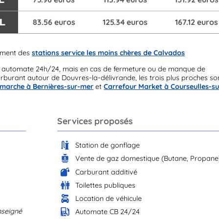
/L
83.56 euros
125.34 euros
167.12 euros
ement des
stations service les moins chères de Calvados
n automate 24h/24, mais en cas de fermeture ou de manque de
arburant autour de Douvres-la-délivrande, les trois plus proches so
rmarche à Bernières-sur-mer
et
Carrefour Market à Courseulles-su
Services proposés
Station de gonflage
Vente de gaz domestique (Butane, Propane
Carburant additivé
Toilettes publiques
Location de véhicule
nseigné
Automate CB 24/24