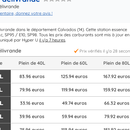
élivrande
taire, donnez votre avis !
ivrande dans le département Calvados (14). Cette station essence
, SP95 / E10, SP98. Tous les prix des carburants sont mis à jour en
mmuniqué par Hyper U
il y'a 7 heures
.
élivrande
Prix vérifiés il y'a 28 seco
re
Plein de 40L
Plein de 60L
Plein de 80
/L
83.96 euros
125.94 euros
167.92 euro
L
79.96 euros
119.94 euros
159.92 euro
/L
33.16 euros
49.74 euros
66.32 euros
/L
39.96 euros
59.94 euros
79.92 euros
L
75.96 euros
113.94 euros
151.92 euros