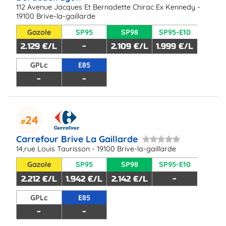
112 Avenue Jacques Et Bernadette Chirac Ex Kennedy -
19100 Brive-la-gaillarde
Gazole
SP95
SP98
SP95-E10
2.129 €/L
-
2.109 €/L
1.999 €/L
GPLc
E85
-
-
24
Carrefour Brive La Gaillarde
14,rue Louis Taurisson - 19100 Brive-la-gaillarde
Gazole
SP95
SP98
SP95-E10
2.212 €/L
1.942 €/L
2.142 €/L
-
GPLc
E85
-
-