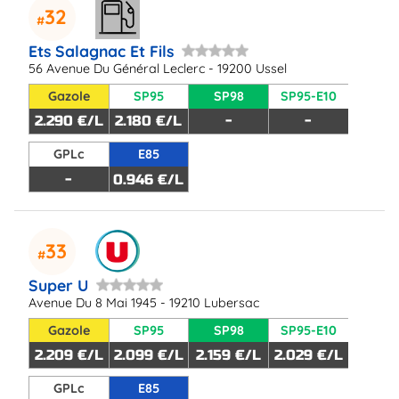
32
Ets Salagnac Et Fils
56 Avenue Du Général Leclerc - 19200 Ussel
Gazole
SP95
SP98
SP95-E10
2.290 €/L
2.180 €/L
-
-
GPLc
E85
-
0.946 €/L
33
Super U
Avenue Du 8 Mai 1945 - 19210 Lubersac
Gazole
SP95
SP98
SP95-E10
2.209 €/L
2.099 €/L
2.159 €/L
2.029 €/L
GPLc
E85