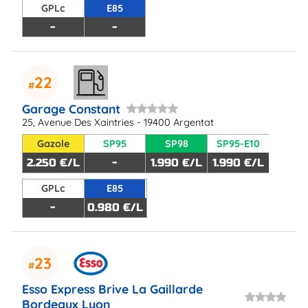
GPLc
E85
-
-
22
Garage Constant
25, Avenue Des Xaintries - 19400 Argentat
Gazole
SP95
SP98
SP95-E10
2.250 €/L
-
1.990 €/L
1.990 €/L
GPLc
E85
-
0.980 €/L
23
Esso Express Brive La Gaillarde
Bordeaux Lyon