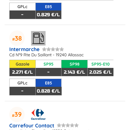
GPLc
E85
-
0.829 €/L
38
Intermarche
Cd N°9 Rte Du Saillant - 19240 Allassac
Gazole
SP95
SP98
SP95-E10
2.271 €/L
-
2.143 €/L
2.025 €/L
GPLc
E85
-
0.828 €/L
39
Carrefour Contact