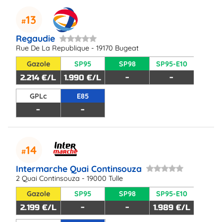
13
Regaudie
Rue De La Republique - 19170 Bugeat
Gazole
SP95
SP98
SP95-E10
2.214 €/L
1.990 €/L
-
-
GPLc
E85
-
-
14
Intermarche Quai Continsouza
2 Quai Continsouza - 19000 Tulle
Gazole
SP95
SP98
SP95-E10
2.199 €/L
-
-
1.989 €/L