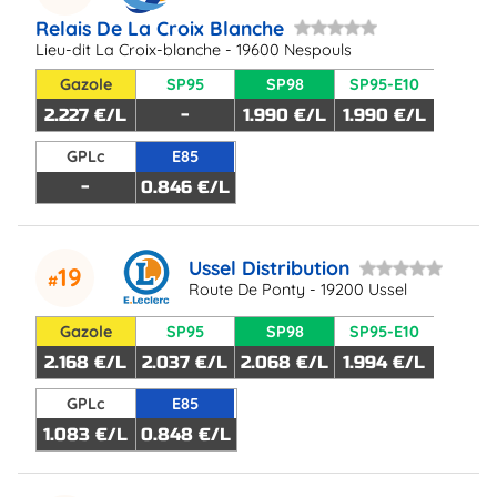
Relais De La Croix Blanche
Lieu-dit La Croix-blanche - 19600 Nespouls
Gazole
SP95
SP98
SP95-E10
2.227 €/L
-
1.990 €/L
1.990 €/L
GPLc
E85
-
0.846 €/L
Ussel Distribution
19
Route De Ponty - 19200 Ussel
Gazole
SP95
SP98
SP95-E10
2.168 €/L
2.037 €/L
2.068 €/L
1.994 €/L
GPLc
E85
1.083 €/L
0.848 €/L