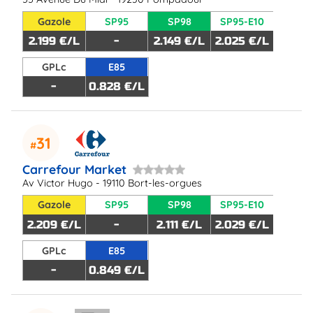
Gazole
SP95
SP98
SP95-E10
2.199 €/L
-
2.149 €/L
2.025 €/L
GPLc
E85
-
0.828 €/L
31
Carrefour Market
Av Victor Hugo - 19110 Bort-les-orgues
Gazole
SP95
SP98
SP95-E10
2.209 €/L
-
2.111 €/L
2.029 €/L
GPLc
E85
-
0.849 €/L