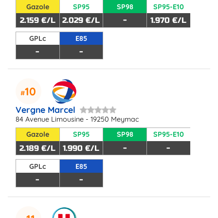
Gazole
SP95
SP98
SP95-E10
2.159 €/L
2.029 €/L
-
1.970 €/L
GPLc
E85
-
-
10
Vergne Marcel
84 Avenue Limousine - 19250 Meymac
Gazole
SP95
SP98
SP95-E10
2.189 €/L
1.990 €/L
-
-
GPLc
E85
-
-