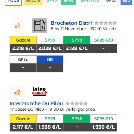
TOUS
Gazole
SP95
SP98
SP95-E10
GPLc
E85
Brocheton Distri
1
8 Av 11 Novembre - 19240 Varetz
Gazole
SP95
SP98
SP95-E10
2.218 €/L
2.028 €/L
2.128 €/L
-
GPLc
E85
-
-
2
Intermarche Du Pilou
Impasse Du Pilou - 19100 Brive-la-gaillarde
Gazole
SP95
SP98
SP95-E10
2.117 €/L
1.938 €/L
-
1.950 €/L