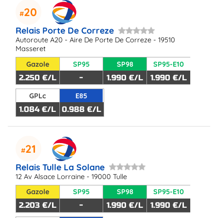
20
Relais Porte De Correze
Autoroute A20 - Aire De Porte De Correze - 19510
Masseret
Gazole
SP95
SP98
SP95-E10
2.250 €/L
-
1.990 €/L
1.990 €/L
GPLc
E85
1.084 €/L
0.988 €/L
21
Relais Tulle La Solane
12 Av Alsace Lorraine - 19000 Tulle
Gazole
SP95
SP98
SP95-E10
2.203 €/L
-
1.990 €/L
1.990 €/L