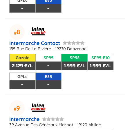
GPLc
E85
-
-
8
Intermarche Contact
155 Rue De La Riviére - 19270 Donzenac
Gazole
SP95
SP98
SP95-E10
2.129 €/L
-
1.999 €/L
1.959 €/L
GPLc
E85
-
-
9
Intermarche
39 Avenue Des Généraux Marbot - 19120 Altillac