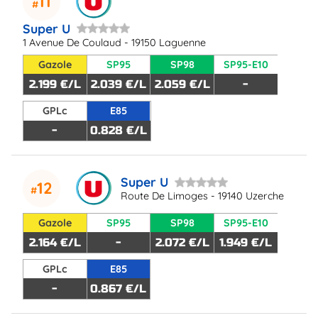
11
Super U
1 Avenue De Coulaud - 19150 Laguenne
Gazole
SP95
SP98
SP95-E10
2.199 €/L
2.039 €/L
2.059 €/L
-
GPLc
E85
-
0.828 €/L
Super U
12
Route De Limoges - 19140 Uzerche
Gazole
SP95
SP98
SP95-E10
2.164 €/L
-
2.072 €/L
1.949 €/L
GPLc
E85
-
0.867 €/L