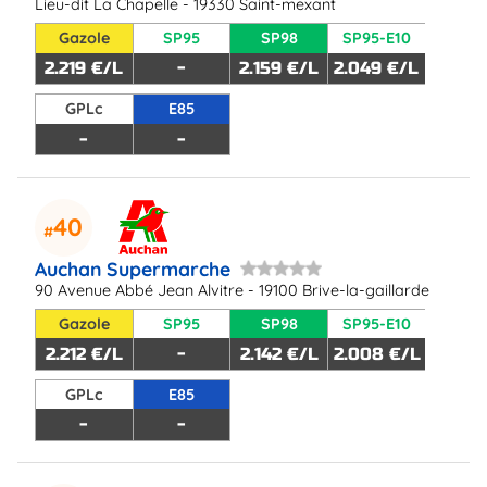
Lieu-dit La Chapelle - 19330 Saint-mexant
Gazole
SP95
SP98
SP95-E10
2.219 €/L
-
2.159 €/L
2.049 €/L
GPLc
E85
-
-
40
Auchan Supermarche
90 Avenue Abbé Jean Alvitre - 19100 Brive-la-gaillarde
Gazole
SP95
SP98
SP95-E10
2.212 €/L
-
2.142 €/L
2.008 €/L
GPLc
E85
-
-