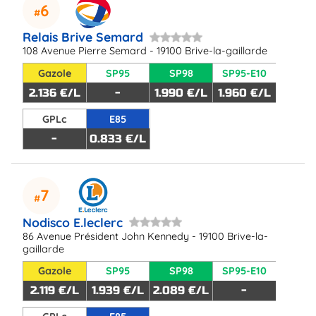
6
Relais Brive Semard
108 Avenue Pierre Semard - 19100 Brive-la-gaillarde
Gazole
SP95
SP98
SP95-E10
2.136 €/L
-
1.990 €/L
1.960 €/L
GPLc
E85
-
0.833 €/L
7
Nodisco E.leclerc
86 Avenue Président John Kennedy - 19100 Brive-la-
gaillarde
Gazole
SP95
SP98
SP95-E10
2.119 €/L
1.939 €/L
2.089 €/L
-