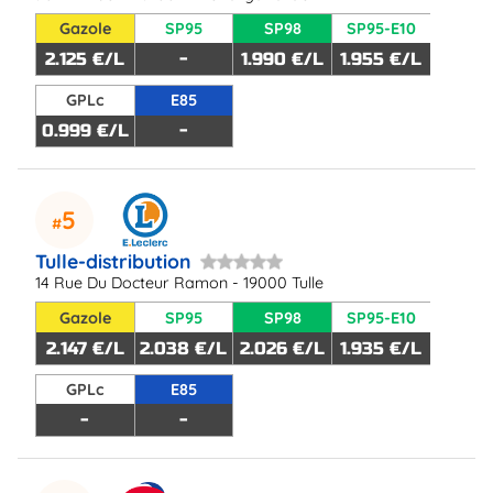
Gazole
SP95
SP98
SP95-E10
2.125 €/L
-
1.990 €/L
1.955 €/L
GPLc
E85
0.999 €/L
-
5
Tulle-distribution
14 Rue Du Docteur Ramon - 19000 Tulle
Gazole
SP95
SP98
SP95-E10
2.147 €/L
2.038 €/L
2.026 €/L
1.935 €/L
GPLc
E85
-
-