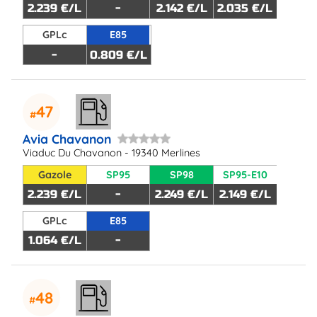
2.239 €/L
-
2.142 €/L
2.035 €/L
GPLc
E85
-
0.809 €/L
47
Avia Chavanon
Viaduc Du Chavanon - 19340 Merlines
Gazole
SP95
SP98
SP95-E10
2.239 €/L
-
2.249 €/L
2.149 €/L
GPLc
E85
1.064 €/L
-
48