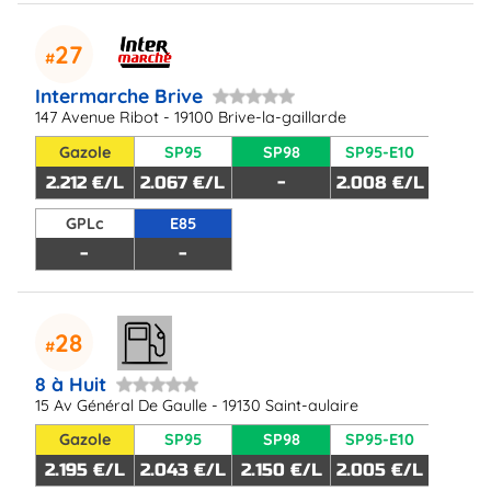
27
Intermarche Brive
147 Avenue Ribot - 19100 Brive-la-gaillarde
Gazole
SP95
SP98
SP95-E10
2.212 €/L
2.067 €/L
-
2.008 €/L
GPLc
E85
-
-
28
8 à Huit
15 Av Général De Gaulle - 19130 Saint-aulaire
Gazole
SP95
SP98
SP95-E10
2.195 €/L
2.043 €/L
2.150 €/L
2.005 €/L