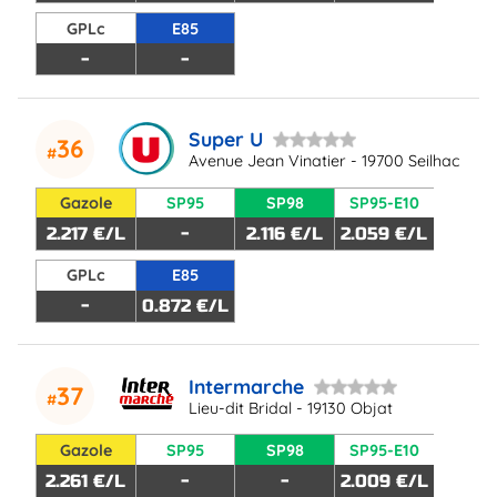
GPLc
E85
-
-
Super U
36
Avenue Jean Vinatier - 19700 Seilhac
Gazole
SP95
SP98
SP95-E10
2.217 €/L
-
2.116 €/L
2.059 €/L
GPLc
E85
-
0.872 €/L
Intermarche
37
Lieu-dit Bridal - 19130 Objat
Gazole
SP95
SP98
SP95-E10
2.261 €/L
-
-
2.009 €/L