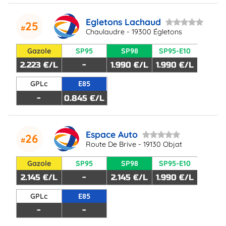
Egletons Lachaud
25
Chaulaudre - 19300 Égletons
Gazole
SP95
SP98
SP95-E10
2.223 €/L
-
1.990 €/L
1.990 €/L
GPLc
E85
-
0.845 €/L
Espace Auto
26
Route De Brive - 19130 Objat
Gazole
SP95
SP98
SP95-E10
2.145 €/L
-
2.145 €/L
1.990 €/L
GPLc
E85
-
-