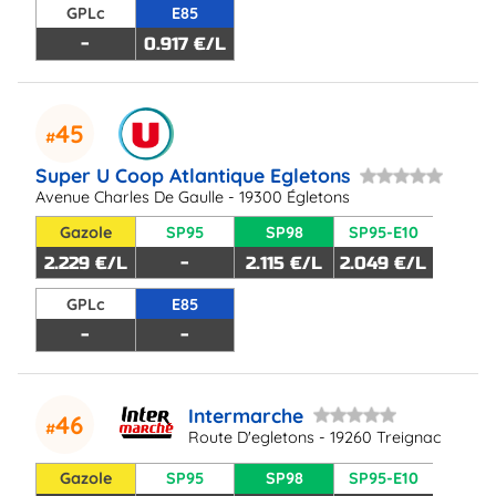
GPLc
E85
-
0.917 €/L
45
Super U Coop Atlantique Egletons
Avenue Charles De Gaulle - 19300 Égletons
Gazole
SP95
SP98
SP95-E10
2.229 €/L
-
2.115 €/L
2.049 €/L
GPLc
E85
-
-
Intermarche
46
Route D'egletons - 19260 Treignac
Gazole
SP95
SP98
SP95-E10