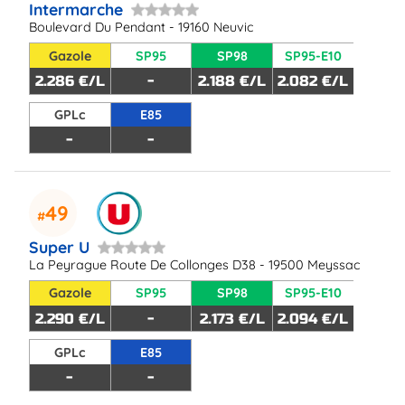
Intermarche
Boulevard Du Pendant - 19160 Neuvic
Gazole
SP95
SP98
SP95-E10
2.286 €/L
-
2.188 €/L
2.082 €/L
GPLc
E85
-
-
49
Super U
La Peyrague Route De Collonges D38 - 19500 Meyssac
Gazole
SP95
SP98
SP95-E10
2.290 €/L
-
2.173 €/L
2.094 €/L
GPLc
E85
-
-