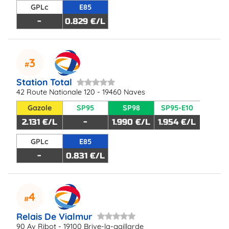
GPLc
E85
-
0.829 €/L
3
Station Total
42 Route Nationale 120 - 19460 Naves
Gazole
SP95
SP98
SP95-E10
2.131 €/L
-
1.990 €/L
1.954 €/L
GPLc
E85
-
0.831 €/L
4
Relais De Vialmur
90 Av Ribot - 19100 Brive-la-gaillarde