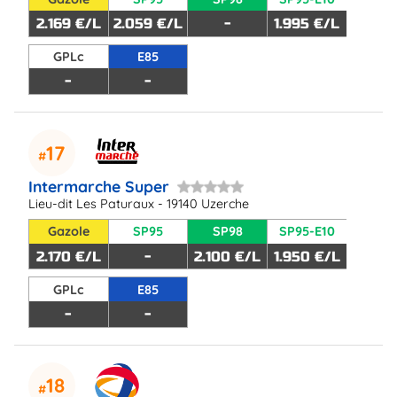
2.169 €/L
2.059 €/L
-
1.995 €/L
GPLc
E85
-
-
17
Intermarche Super
Lieu-dit Les Paturaux - 19140 Uzerche
Gazole
SP95
SP98
SP95-E10
2.170 €/L
-
2.100 €/L
1.950 €/L
GPLc
E85
-
-
18