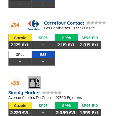
-
-
Carrefour Contact
34
Les Combettes - 19270 Ussac
Gazole
SP95
SP98
SP95-E10
2.179 €/L
-
2.119 €/L
2.019 €/L
GPLc
E85
-
-
35
Simply Market
Avenue Charles De Gaulle - 19300 Égletons
Gazole
SP95
SP98
SP95-E10
2.229 €/L
-
2.089 €/L
1.999 €/L