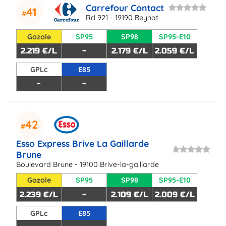
Carrefour Contact
41
Rd 921 - 19190 Beynat
Gazole
SP95
SP98
SP95-E10
2.219 €/L
-
2.179 €/L
2.059 €/L
GPLc
E85
-
-
42
Esso Express Brive La Gaillarde
Brune
Boulevard Brune - 19100 Brive-la-gaillarde
Gazole
SP95
SP98
SP95-E10
2.239 €/L
-
2.109 €/L
2.009 €/L
GPLc
E85