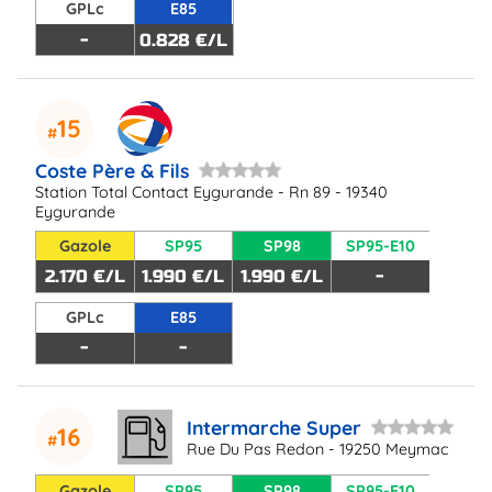
GPLc
E85
-
0.828 €/L
15
Coste Père & Fils
Station Total Contact Eygurande - Rn 89 - 19340
Eygurande
Gazole
SP95
SP98
SP95-E10
2.170 €/L
1.990 €/L
1.990 €/L
-
GPLc
E85
-
-
Intermarche Super
16
Rue Du Pas Redon - 19250 Meymac
Gazole
SP95
SP98
SP95-E10