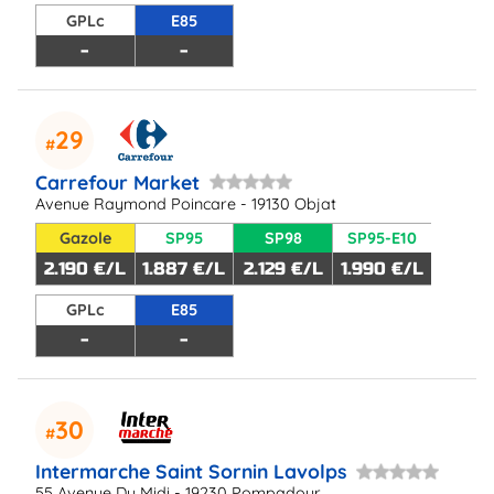
GPLc
E85
-
-
29
Carrefour Market
Avenue Raymond Poincare - 19130 Objat
Gazole
SP95
SP98
SP95-E10
2.190 €/L
1.887 €/L
2.129 €/L
1.990 €/L
GPLc
E85
-
-
30
Intermarche Saint Sornin Lavolps
55 Avenue Du Midi - 19230 Pompadour