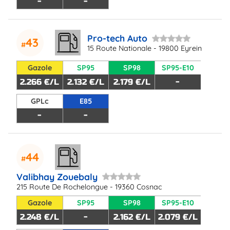
-
-
Pro-tech Auto
43
15 Route Nationale - 19800 Eyrein
Gazole
SP95
SP98
SP95-E10
2.266 €/L
2.132 €/L
2.179 €/L
-
GPLc
E85
-
-
44
Valibhay Zouebaly
215 Route De Rochelongue - 19360 Cosnac
Gazole
SP95
SP98
SP95-E10
2.248 €/L
-
2.162 €/L
2.079 €/L