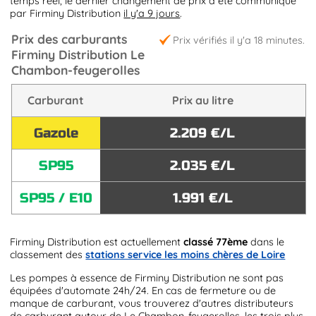
temps réel, le dernier changement de prix a été communiqué
par Firminy Distribution
il y'a 9 jours
.
Prix des carburants
Prix vérifiés il y'a 18 minutes.
Firminy Distribution Le
Chambon-feugerolles
Carburant
Prix au litre
Gazole
2.209 €/L
SP95
2.035 €/L
SP95 / E10
1.991 €/L
Firminy Distribution est actuellement
classé 77ème
dans le
classement des
stations service les moins chères de Loire
Les pompes à essence de Firminy Distribution ne sont pas
équipées d'automate 24h/24. En cas de fermeture ou de
manque de carburant, vous trouverez d'autres distributeurs
de carburant autour de Le Chambon-feugerolles, les trois plus