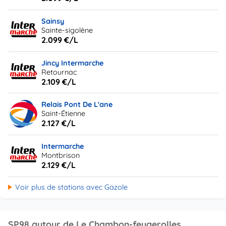
Sainsy
Sainte-sigolène
2.099 €/L
Jincy Intermarche
Retournac
2.109 €/L
Relais Pont De L'ane
Saint-Étienne
2.127 €/L
Intermarche
Montbrison
2.129 €/L
Voir plus de stations avec Gazole
SP98 autour de Le Chambon-feugerolles