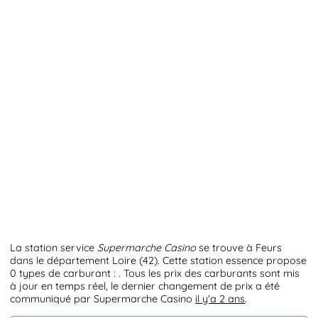
La station service
Supermarche Casino
se trouve à Feurs
dans le département Loire (42). Cette station essence propose
0 types de carburant : . Tous les prix des carburants sont mis
à jour en temps réel, le dernier changement de prix a été
communiqué par Supermarche Casino
il y'a 2 ans
.