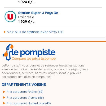
1.924 €/L
Station Super U Pays De
L'arbresle
1.929 €/L
Voir plus de stations avec SP95-E10
LePompiste.fr vous permet de retrouver toutes les stations
essence les moins chères de France, ou de votre région, leurs
coordonnées, services, horaires, mais surtout le prix des
carburants actualisé en temps réel !
DÉPARTEMENTS VOISINS
Prix carburant Rhône (69)
Prix carburant Vienne (86)
Prix carburant Haute-Loire (43)