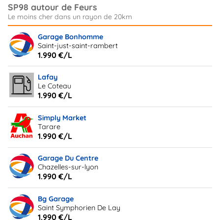
SP98 autour de Feurs
Garage Bonhomme
Saint-just-saint-rambert
1.990 €/L
Lafay
Le Coteau
1.990 €/L
Simply Market
Tarare
1.990 €/L
Garage Du Centre
Chazelles-sur-lyon
1.990 €/L
Bg Garage
Saint Symphorien De Lay
1.990 €/L