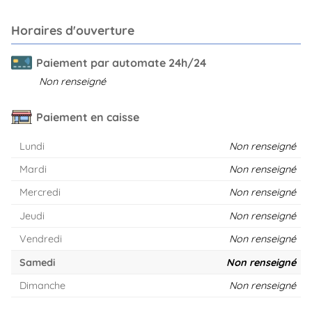
Horaires d'ouverture
Paiement par automate 24h/24
Non renseigné
Paiement en caisse
Lundi
Non renseigné
Mardi
Non renseigné
Mercredi
Non renseigné
Jeudi
Non renseigné
Vendredi
Non renseigné
Samedi
Non renseigné
Dimanche
Non renseigné