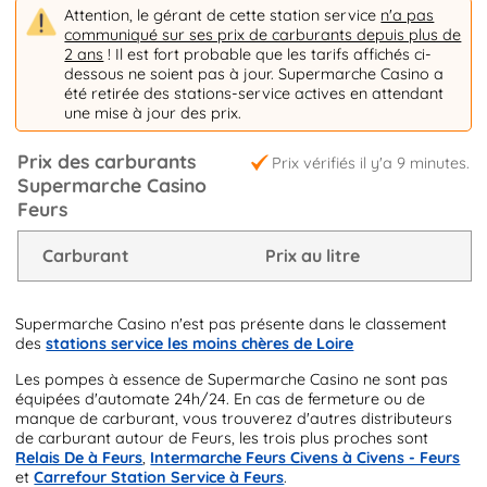
Attention, le gérant de cette station service
n'a pas
communiqué sur ses prix de carburants depuis plus de
2 ans
! Il est fort probable que les tarifs affichés ci-
dessous ne soient pas à jour. Supermarche Casino a
été retirée des stations-service actives en attendant
une mise à jour des prix.
Prix des carburants
Prix vérifiés il y'a 9 minutes.
Supermarche Casino
Feurs
Carburant
Prix au litre
Supermarche Casino n'est pas présente dans le classement
des
stations service les moins chères de Loire
Les pompes à essence de Supermarche Casino ne sont pas
équipées d'automate 24h/24. En cas de fermeture ou de
manque de carburant, vous trouverez d'autres distributeurs
de carburant autour de Feurs, les trois plus proches sont
Relais De à Feurs
,
Intermarche Feurs Civens à Civens - Feurs
et
Carrefour Station Service à Feurs
.