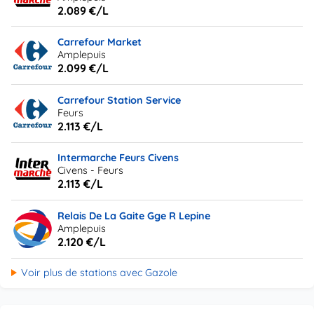
2.089 €/L
Carrefour Market
Amplepuis
2.099 €/L
Carrefour Station Service
Feurs
2.113 €/L
Intermarche Feurs Civens
Civens - Feurs
2.113 €/L
Relais De La Gaite Gge R Lepine
Amplepuis
2.120 €/L
Voir plus de stations avec Gazole