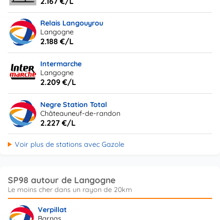
2.167 €/L
Relais Langouyrou
Langogne
2.188 €/L
Intermarche
Langogne
2.209 €/L
Negre Station Total
Châteauneuf-de-randon
2.227 €/L
Voir plus de stations avec Gazole
SP98 autour de Langogne
Verpillat
Barnas