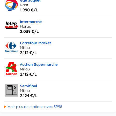
Gge Saquet
Nant
1.990 €/L
Intermarché
Florac
2.039 €/L
Carrefour Market
Millau
2.112 €/L
Auchan Supermarche
Millau
2.112 €/L
Servifioul
Millau
2.124 €/L
Voir plus de stations avec SP98