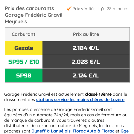
Prix des carburants
Prix vérifiés il y'a 28 minutes.
Garage Frédéric Gravil
Meyrueis
Carburant
Prix au litre
Gazole
2.184 €/L
SP95 / E10
2.028 €/L
SP98
2.124 €/L
Garage Frédéric Gravil est actuellement
classé 18ème
dans le
classement des
stations service les moins chères de Lozère
Les pompes à essence de Garage Frédéric Gravil sont
équipées d'un automate 24h/24, mais en cas de fermeture ou
de manque de carburant, vous trouverez d'autres
distributeurs de carburant autour de Meyrueis, les trois plus
proches sont
Dyneff à Lanuéjols
,
Florac Auto à Florac
et
Gge