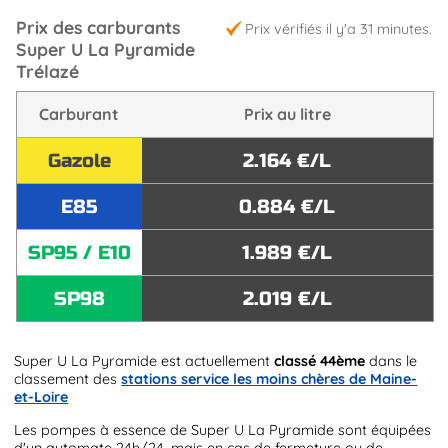
Prix des carburants
Prix vérifiés il y'a 31 minutes.
Super U La Pyramide
Trélazé
Carburant
Prix au litre
Gazole
2.164 €/L
E85
0.884 €/L
SP95 / E10
1.989 €/L
SP98
2.019 €/L
Super U La Pyramide est actuellement
classé 44ème
dans le
classement des
stations service les moins chères de Maine-
et-Loire
Les pompes à essence de Super U La Pyramide sont équipées
d'un automate 24h/24, mais en cas de fermeture ou de