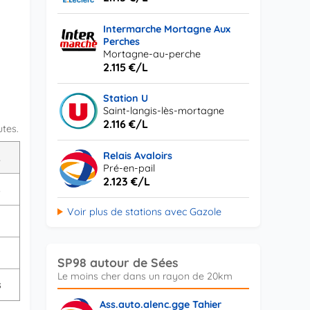
Intermarche Mortagne Aux
Perches
Mortagne-au-perche
2.115 €/L
Station U
Saint-langis-lès-mortagne
2.116 €/L
utes.
Relais Avaloirs
L
Pré-en-pail
2.123 €/L
s
Voir plus de stations avec Gazole
SP98 autour de Sées
s
Ass.auto.alenc.gge Tahier