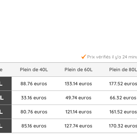
Prix vérifiés il y'a 24 min
re
Plein de 40L
Plein de 60L
Plein de 80
L
88.76 euros
133.14 euros
177.52 euro
/L
33.16 euros
49.74 euros
66.32 euros
L
80.76 euros
121.14 euros
161.52 euros
L
85.16 euros
127.74 euros
170.32 euro