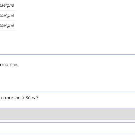
nseigné
nseigné
nseigné
ermarche.
termarche à Sées ?