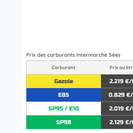
Prix des carburants Intermarche Sées
Carburant
Prix au lit
Gazole
2.219 €/
E85
0.829 €
SP95 / E10
2.019 €/
SP98
2.129 €/