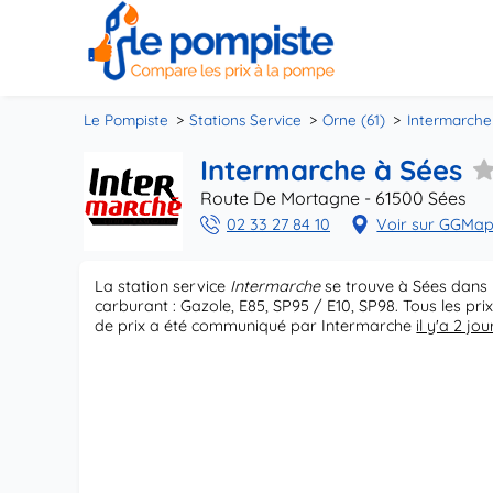
Le Pompiste
Stations Service
Orne (61)
Intermarche
Intermarche à Sées
Route De Mortagne - 61500 Sées
02 33 27 84 10
Voir sur GGMa
La station service
Intermarche
se trouve à Sées dans 
carburant : Gazole, E85, SP95 / E10, SP98. Tous les pr
de prix a été communiqué par Intermarche
il y'a 2 jou