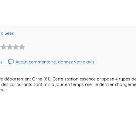
 à Sées
ps
Aucun commentaire, donnez votre avis !
le département Orne (61). Cette station essence propose 4 types d
ix des carburants sont mis à jour en temps réel, le dernier changem
rs
.