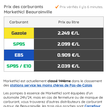
Prix des carburants
Prix vérifiés il y'a 6 minutes.
MarketNcl Beaurainville
Carburant
Prix au litre
Gazole
2.249 €/L
SP95
2.099 €/L
E85
0.909 €/L
SP95 / E10
2.039 €/L
MarketNcl est actuellement
classé 144ème
dans le classement
des
stations service les moins chères de Pas-de-Calais
Les pompes à essence de MarketNcl sont équipées d'un
automate 24h/24, mais en cas de fermeture ou de manque de
carburant, vous trouverez d'autres distributeurs de carburant
autour de Beaurainville, les trois plus proches sont
Carrefour