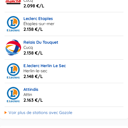
Cucq
2.098 €/L
Leclerc Etaples
Étaples-sur-mer
2.138 €/L
Relais Du Touquet
Cucq
2.138 €/L
E.leclerc Herlin Le Sec
Herlin-le-sec
2.148 €/L
Attindis
Attin
2.163 €/L
Voir plus de stations avec Gazole