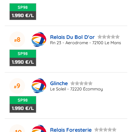
SP98
1.990 €/L
Relais Du Bol D'or
8
Rn 23 - Aerodrome - 72100 Le Mans
SP98
1.990 €/L
Glinche
9
Le Soleil - 72220 Écommoy
SP98
1.990 €/L
Relais Foresterie