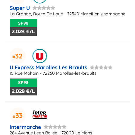
Super U
La Grange, Route De Loué - 72540 Mareil-en-champagne
SP98
2.023 €/L
32
U Express Marolles Les Braults
15 Rue Mohain - 72260 Marolles-les-braults
SP98
2.029 €/L
33
Intermarche
284 Avenue Léon Bollée - 72000 Le Mans