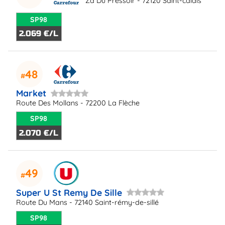
Za Du Pressoir - 72120 Saint-calais
SP98
2.069 €/L
48
Market
Route Des Mollans - 72200 La Flèche
SP98
2.070 €/L
49
Super U St Remy De Sille
Route Du Mans - 72140 Saint-rémy-de-sillé
SP98