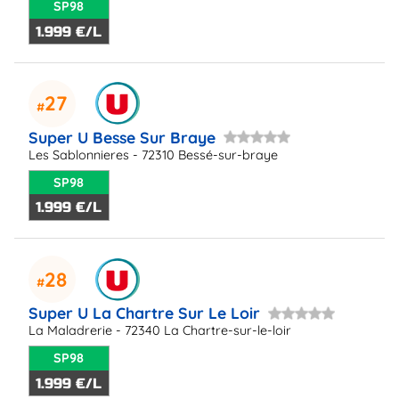
SP98
1.999 €/L
27
Super U Besse Sur Braye
Les Sablonnieres - 72310 Bessé-sur-braye
SP98
1.999 €/L
28
Super U La Chartre Sur Le Loir
La Maladrerie - 72340 La Chartre-sur-le-loir
SP98
1.999 €/L