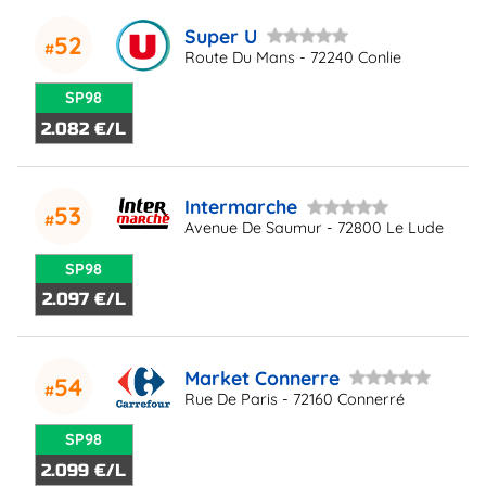
Super U
52
Route Du Mans - 72240 Conlie
SP98
2.082 €/L
Intermarche
53
Avenue De Saumur - 72800 Le Lude
SP98
2.097 €/L
Market Connerre
54
Rue De Paris - 72160 Connerré
SP98
2.099 €/L