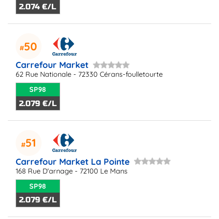
2.074 €/L
50
Carrefour Market
62 Rue Nationale - 72330 Cérans-foulletourte
SP98
2.079 €/L
51
Carrefour Market La Pointe
168 Rue D'arnage - 72100 Le Mans
SP98
2.079 €/L