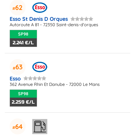
62
Esso St Denis D Orques
Autoroute A 81 - 72350 Saint-denis-d'orques
SP98
2.241 €/L
63
Esso
362 Avenue Rhin Et Danube - 72000 Le Mans
SP98
2.259 €/L
64