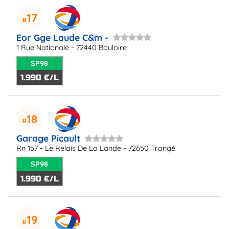
17
Eor Gge Laude C&m -
1 Rue Nationale - 72440 Bouloire
SP98
1.990 €/L
18
Garage Picault
Rn 157 - Le Relais De La Lande - 72650 Trangé
SP98
1.990 €/L
19