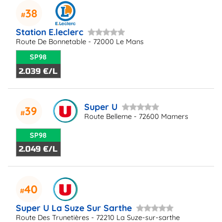
38
Station E.leclerc
Route De Bonnetable - 72000 Le Mans
SP98
2.039 €/L
Super U
39
Route Belleme - 72600 Mamers
SP98
2.049 €/L
40
Super U La Suze Sur Sarthe
Route Des Trunetières - 72210 La Suze-sur-sarthe