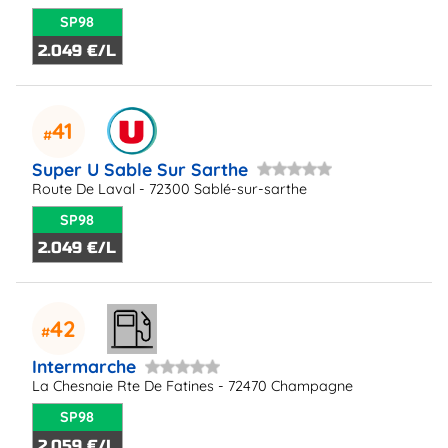
SP98
2.049 €/L
41
Super U Sable Sur Sarthe
Route De Laval - 72300 Sablé-sur-sarthe
SP98
2.049 €/L
42
Intermarche
La Chesnaie Rte De Fatines - 72470 Champagne
SP98
2.059 €/L