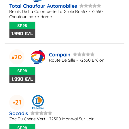
Total Chaufour Automobiles
Relais De La Colomberie La Groie Rd357 - 72550
Chaufour-notre-dame
SP98
1.990 €/L
Compain
20
Route De Sille - 72350 Brûlon
SP98
1.990 €/L
21
Socadis
Zac Du Chêne Vert - 72500 Montval Sur Loir
SP98