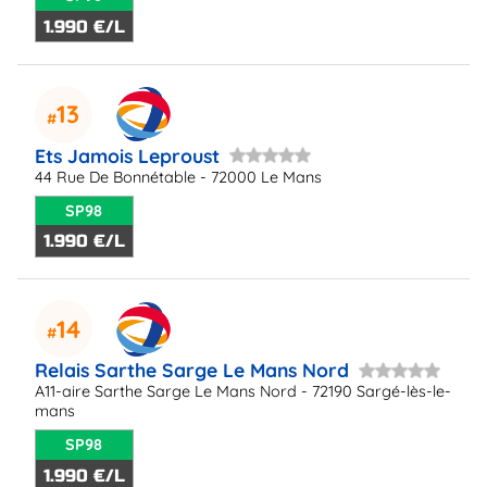
1.990 €/L
13
Ets Jamois Leproust
44 Rue De Bonnétable - 72000 Le Mans
SP98
1.990 €/L
14
Relais Sarthe Sarge Le Mans Nord
A11-aire Sarthe Sarge Le Mans Nord - 72190 Sargé-lès-le-
mans
SP98
1.990 €/L