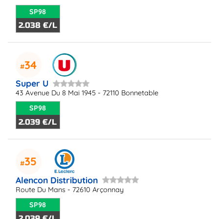
SP98
2.038 €/L
34
Super U
43 Avenue Du 8 Mai 1945 - 72110 Bonnetable
SP98
2.039 €/L
35
Alencon Distribution
Route Du Mans - 72610 Arçonnay
SP98
2.039 €/L