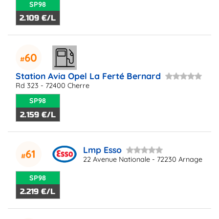
SP98
2.109 €/L
60
Station Avia Opel La Ferté Bernard
Rd 323 - 72400 Cherre
SP98
2.159 €/L
Lmp Esso
61
22 Avenue Nationale - 72230 Arnage
SP98
2.219 €/L