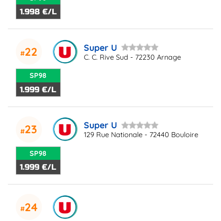
1.998 €/L
Super U
22
C. C. Rive Sud - 72230 Arnage
SP98
1.999 €/L
Super U
23
129 Rue Nationale - 72440 Bouloire
SP98
1.999 €/L
24