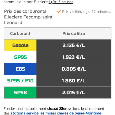
communiqué par E.leclerc
il y'a 15 heures
.
Prix des carburants
Prix vérifiés il y'a 32 minutes.
E.leclerc Fecamp-saint
Leonard
Carburant
Prix au litre
Gazole
2.126 €/L
SP95
1.923 €/L
E85
0.805 €/L
SP95 / E10
1.880 €/L
SP98
2.015 €/L
E.leclerc est actuellement
classé 23ème
dans le classement
des
stations service les moins chères de Seine-Maritime