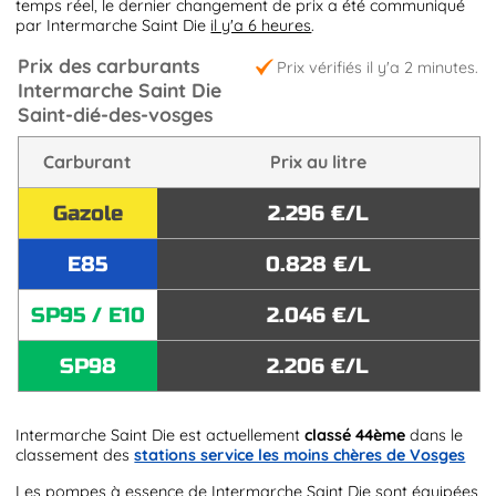
temps réel, le dernier changement de prix a été communiqué
par Intermarche Saint Die
il y'a 6 heures
.
Prix des carburants
Prix vérifiés il y'a 2 minutes.
Intermarche Saint Die
Saint-dié-des-vosges
Carburant
Prix au litre
Gazole
2.296 €/L
E85
0.828 €/L
SP95 / E10
2.046 €/L
SP98
2.206 €/L
Intermarche Saint Die est actuellement
classé 44ème
dans le
classement des
stations service les moins chères de Vosges
Les pompes à essence de Intermarche Saint Die sont équipées