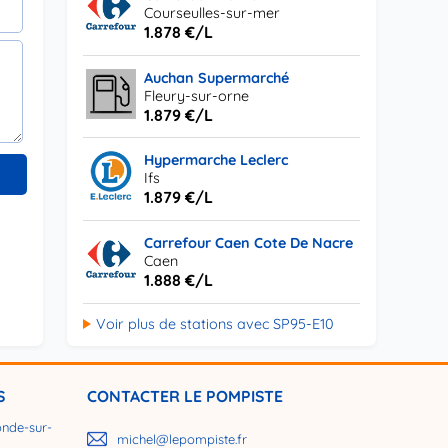
Courseulles-sur-mer
1.878 €/L
Auchan Supermarché
Fleury-sur-orne
1.879 €/L
Hypermarche Leclerc
Ifs
1.879 €/L
Carrefour Caen Cote De Nacre
Caen
1.888 €/L
Voir plus de stations avec SP95-E10
S
CONTACTER LE POMPISTE
nde-sur-
michel@lepompiste.fr