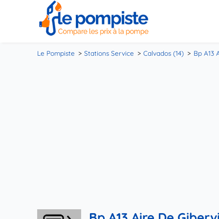
Le Pompiste
Stations Service
Calvados (14)
Bp A13 A
Bp A13 Aire De Gibervi