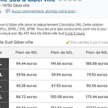
- 14730 Giberville
s
Aucun commentaire, donnez votre avis !
ve à Giberville dans le département Calvados (14). Cette station
PLc, SP95 / E10, SP98. Tous les prix des carburants sont mis à jour
uniqué par Bp A13 Aire De Giberville Sud
il y'a 3 jours
.
le Sud Giberville
Prix vérifiés il y'a 5 min
re
Plein de 40L
Plein de 60L
Plein de 80
L
94.44 euros
141.66 euros
188.88 euro
/L
39.96 euros
59.94 euros
79.92 euros
L
45.28 euros
67.92 euros
90.56 euros
L
86.72 euros
130.08 euros
173.44 euro
L
88.56 euros
132.84 euros
177.12 euros