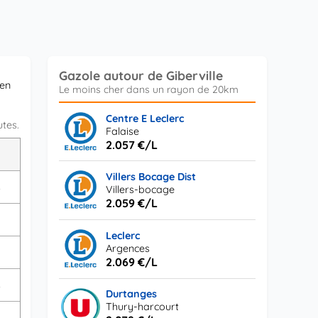
Gazole autour de Giberville
 en
Centre E Leclerc
utes.
Falaise
2.057 €/L
L
Villers Bocage Dist
s
Villers-bocage
2.059 €/L
Leclerc
Argences
2.069 €/L
s
Durtanges
Thury-harcourt