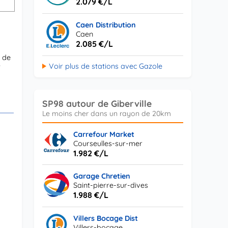
2.079 €/L
Caen Distribution
Caen
2.085 €/L
u de
Voir plus de stations avec Gazole
t
SP98 autour de Giberville
Carrefour Market
Courseulles-sur-mer
1.982 €/L
Garage Chretien
Saint-pierre-sur-dives
1.988 €/L
Villers Bocage Dist
Villers-bocage