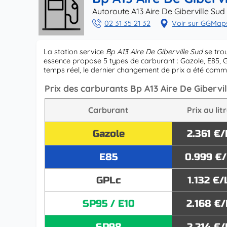
Autoroute A13 Aire De Giberville Sud 
02 31 35 21 32
Voir sur GGMap
La station service
Bp A13 Aire De Giberville Sud
se trou
essence propose 5 types de carburant : Gazole, E85, G
temps réel, le dernier changement de prix a été comm
Prix des carburants Bp A13 Aire De Gibervil
Carburant
Prix au lit
Gazole
2.361 €/
E85
0.999 €
GPLc
1.132 €/
SP95 / E10
2.168 €/
SP98
2.214 €/