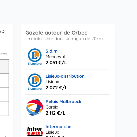
e 3
Gazole autour de Orbec
S.d.m.
utes.
Menneval
2.051 €/L
L
Lisieux-distribution
s
Lisieux
2.072 €/L
Relais Malbrouck
Carsix
2.112 €/L
Intermarche
Lisieux