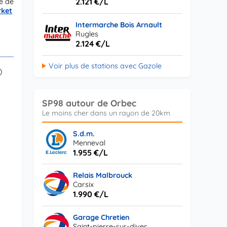
2.121 €/L
e de
rket
Intermarche Bois Arnault
Rugles
2.124 €/L
Voir plus de stations avec Gazole
)
SP98 autour de Orbec
S.d.m.
Menneval
1.955 €/L
Relais Malbrouck
Carsix
1.990 €/L
Garage Chretien
Saint-pierre-sur-dives