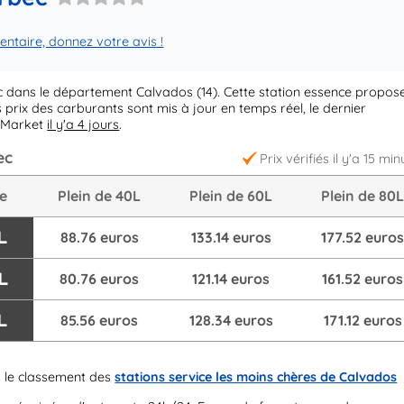
taire, donnez votre avis !
 dans le département Calvados (14). Cette station essence propos
 prix des carburants sont mis à jour en temps réel, le dernier
r Market
il y'a 4 jours
.
ec
Prix vérifiés il y'a 15 min
re
Plein de 40L
Plein de 60L
Plein de 80
L
88.76 euros
133.14 euros
177.52 euro
L
80.76 euros
121.14 euros
161.52 euros
L
85.56 euros
128.34 euros
171.12 euros
 le classement des
stations service les moins chères de Calvados