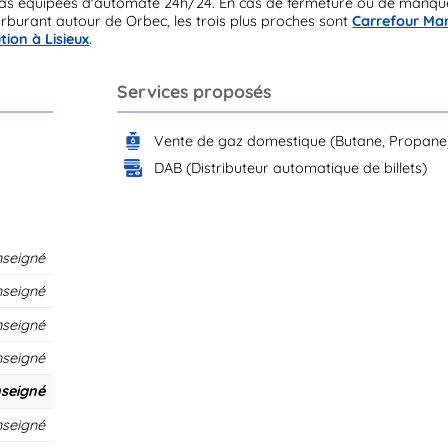
as équipées d'automate 24h/24. En cas de fermeture ou de manqu
arburant autour de Orbec, les trois plus proches sont
Carrefour Ma
ution à Lisieux
.
Services proposés
Vente de gaz domestique (Butane, Propane
DAB (Distributeur automatique de billets)
nseigné
nseigné
nseigné
nseigné
seigné
nseigné