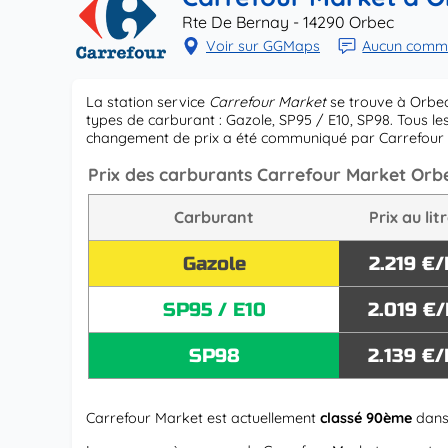
Rte De Bernay - 14290 Orbec
Voir sur GGMaps
Aucun commen
La station service
Carrefour Market
se trouve à Orbec
types de carburant : Gazole, SP95 / E10, SP98. Tous les
changement de prix a été communiqué par Carrefou
Prix des carburants Carrefour Market Orb
Carburant
Prix au lit
Gazole
2.219 €/
SP95 / E10
2.019 €/
SP98
2.139 €/
Carrefour Market est actuellement
classé 90ème
dans