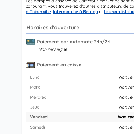
Les pompes à essence de Carrefour Market ne sont p
carburant, vous trouverez d'autres distributeurs de c
à Thiberville
,
Intermarche à Bernay
et
Lisieux-distrib
Horaires d'ouverture
Paiement par automate 24h/24
Non renseigné
Paiement en caisse
Lundi
Non re
Mardi
Non re
Mercredi
Non re
Jeudi
Non re
Vendredi
Non ren
Samedi
Non re