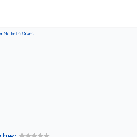
ur Market à Orbec
rbec