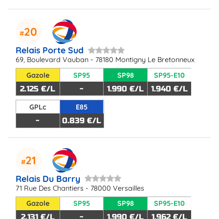
20
Relais Porte Sud
69, Boulevard Vauban - 78180 Montigny Le Bretonneux
Gazole
SP95
SP98
SP95-E10
2.125 €/L
-
1.990 €/L
1.940 €/L
GPLc
E85
-
0.839 €/L
21
Relais Du Barry
71 Rue Des Chantiers - 78000 Versailles
Gazole
SP95
SP98
SP95-E10
2.131 €/L
-
1.990 €/L
1.962 €/L