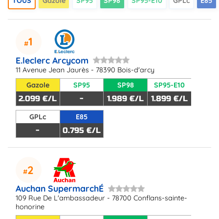
TOUS
Gazole
SP95
SP98
SP95-E10
GPLc
E85
1
E.leclerc Arcycom
11 Avenue Jean Jaurès - 78390 Bois-d'arcy
Gazole
SP95
SP98
SP95-E10
2.099 €/L
-
1.989 €/L
1.899 €/L
GPLc
E85
-
0.795 €/L
2
Auchan SupermarchÉ
109 Rue De L'ambassadeur - 78700 Conflans-sainte-
honorine