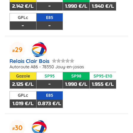
2.142 €/L
-
1.990 €/L
1.940 €/L
GPLc
E85
-
-
29
Relais Clair Bois
Autoroute A86 - 78350 Jouy-en-josas
Gazole
SP95
SP98
SP95-E10
2.125 €/L
-
1.990 €/L
1.955 €/L
GPLc
E85
1.019 €/L
0.873 €/L
30