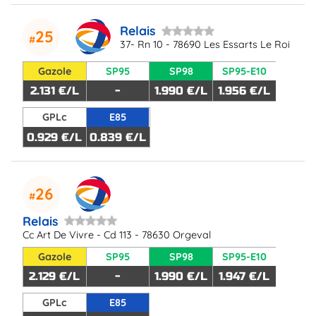
Relais
25
37- Rn 10 - 78690 Les Essarts Le Roi
Gazole
SP95
SP98
SP95-E10
2.131 €/L
-
1.990 €/L
1.956 €/L
GPLc
E85
0.929 €/L
0.839 €/L
26
Relais
Cc Art De Vivre - Cd 113 - 78630 Orgeval
Gazole
SP95
SP98
SP95-E10
2.129 €/L
-
1.990 €/L
1.947 €/L
GPLc
E85