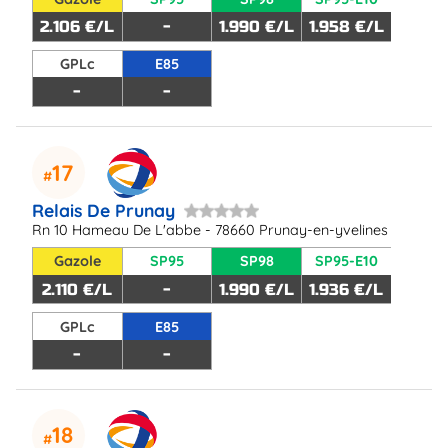
2.106 €/L
-
1.990 €/L
1.958 €/L
GPLc
E85
-
-
17
Relais De Prunay
Rn 10 Hameau De L'abbe - 78660 Prunay-en-yvelines
Gazole
SP95
SP98
SP95-E10
2.110 €/L
-
1.990 €/L
1.936 €/L
GPLc
E85
-
-
18