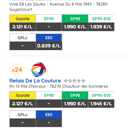
Voie E8 Les Saules - Avenue Du 8 Mai 1945 - 78280
Guyancourt
Gazole
SP95
SP98
SP95-E10
2.121 €/L
-
1.990 €/L
1.939 €/L
GPLc
E85
-
0.839 €/L
24
Relais De La Couture
Rn 13 Rte D'evreux - 78270 Chaufour-lès-bonnières
Gazole
SP95
SP98
SP95-E10
2.127 €/L
-
1.990 €/L
1.945 €/L
GPLc
E85
-
-