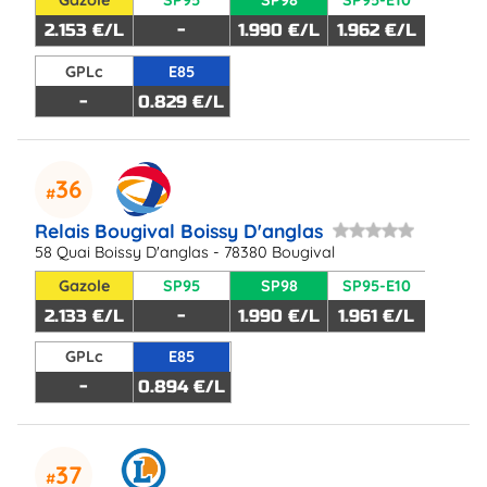
Gazole
SP95
SP98
SP95-E10
2.153 €/L
-
1.990 €/L
1.962 €/L
GPLc
E85
-
0.829 €/L
36
Relais Bougival Boissy D'anglas
58 Quai Boissy D'anglas - 78380 Bougival
Gazole
SP95
SP98
SP95-E10
2.133 €/L
-
1.990 €/L
1.961 €/L
GPLc
E85
-
0.894 €/L
37