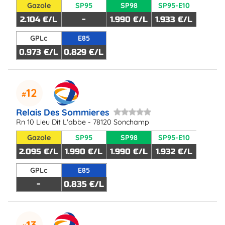
Gazole
SP95
SP98
SP95-E10
2.104 €/L
-
1.990 €/L
1.933 €/L
GPLc
E85
0.973 €/L
0.829 €/L
12
Relais Des Sommieres
Rn 10 Lieu Dit L'abbe - 78120 Sonchamp
Gazole
SP95
SP98
SP95-E10
2.095 €/L
1.990 €/L
1.990 €/L
1.932 €/L
GPLc
E85
-
0.835 €/L
13