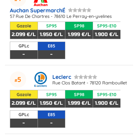
Auchan SupermarchÉ
57 Rue De Chartres - 78610 Le Perray-en-yvelines
Gazole
SP95
SP98
SP95-E10
2.099 €/L
1.950 €/L
1.999 €/L
1.900 €/L
GPLc
E85
-
-
Leclerc
5
Rue Clos Batant - 78120 Rambouillet
Gazole
SP95
SP98
SP95-E10
2.099 €/L
1.950 €/L
1.999 €/L
1.900 €/L
GPLc
E85
-
-