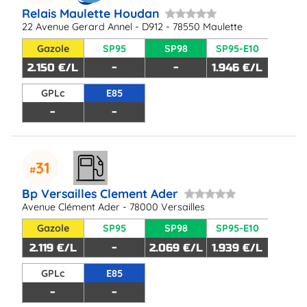
Relais Maulette Houdan
22 Avenue Gerard Annel - D912 - 78550 Maulette
Gazole
SP95
SP98
SP95-E10
2.150 €/L
-
-
1.946 €/L
GPLc
E85
-
-
31
Bp Versailles Clement Ader
Avenue Clément Ader - 78000 Versailles
Gazole
SP95
SP98
SP95-E10
2.119 €/L
-
2.069 €/L
1.939 €/L
GPLc
E85
-
-