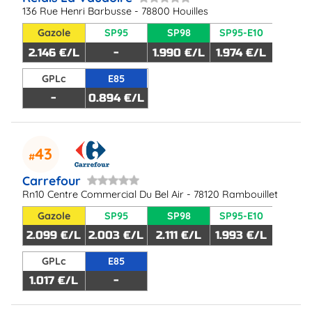
136 Rue Henri Barbusse - 78800 Houilles
Gazole
SP95
SP98
SP95-E10
2.146 €/L
-
1.990 €/L
1.974 €/L
GPLc
E85
-
0.894 €/L
43
Carrefour
Rn10 Centre Commercial Du Bel Air - 78120 Rambouillet
Gazole
SP95
SP98
SP95-E10
2.099 €/L
2.003 €/L
2.111 €/L
1.993 €/L
GPLc
E85
1.017 €/L
-