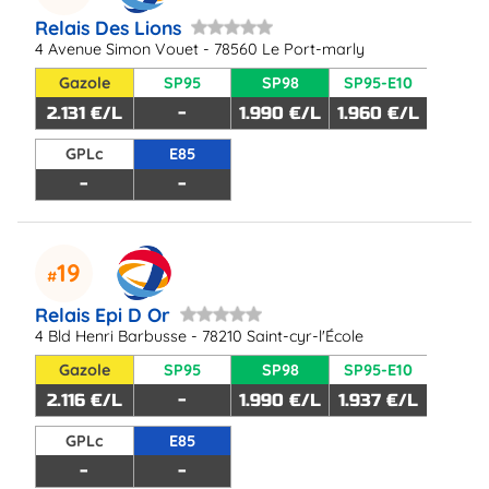
Relais Des Lions
4 Avenue Simon Vouet - 78560 Le Port-marly
Gazole
SP95
SP98
SP95-E10
2.131 €/L
-
1.990 €/L
1.960 €/L
GPLc
E85
-
-
19
Relais Epi D Or
4 Bld Henri Barbusse - 78210 Saint-cyr-l'École
Gazole
SP95
SP98
SP95-E10
2.116 €/L
-
1.990 €/L
1.937 €/L
GPLc
E85
-
-