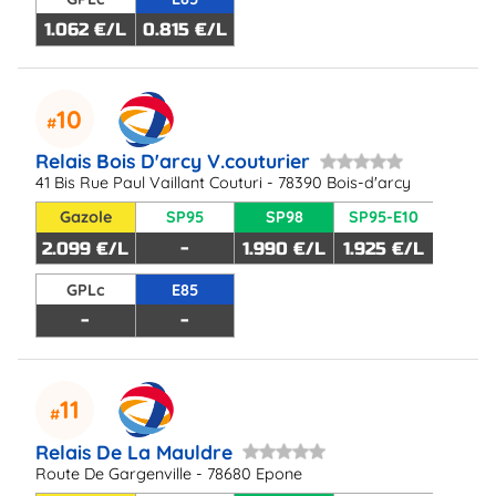
1.062 €/L
0.815 €/L
10
Relais Bois D'arcy V.couturier
41 Bis Rue Paul Vaillant Couturi - 78390 Bois-d'arcy
Gazole
SP95
SP98
SP95-E10
2.099 €/L
-
1.990 €/L
1.925 €/L
GPLc
E85
-
-
11
Relais De La Mauldre
Route De Gargenville - 78680 Epone