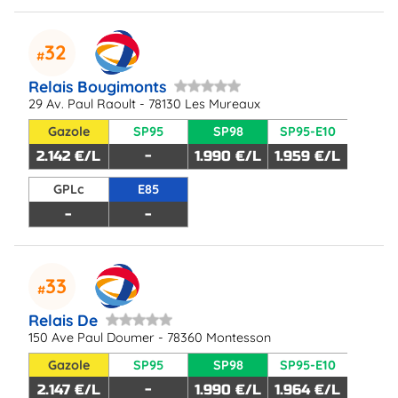
32
Relais Bougimonts
29 Av. Paul Raoult - 78130 Les Mureaux
Gazole
SP95
SP98
SP95-E10
2.142 €/L
-
1.990 €/L
1.959 €/L
GPLc
E85
-
-
33
Relais De
150 Ave Paul Doumer - 78360 Montesson
Gazole
SP95
SP98
SP95-E10
2.147 €/L
-
1.990 €/L
1.964 €/L