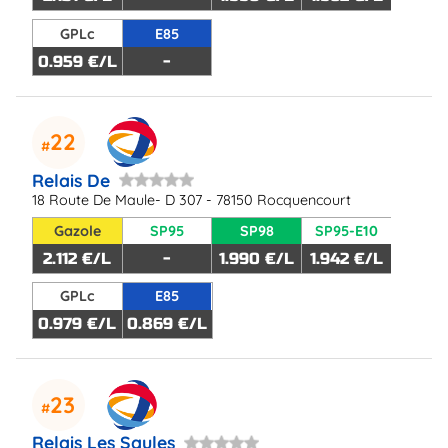
GPLc
E85
0.959 €/L
-
22
Relais De
18 Route De Maule- D 307 - 78150 Rocquencourt
Gazole
SP95
SP98
SP95-E10
2.112 €/L
-
1.990 €/L
1.942 €/L
GPLc
E85
0.979 €/L
0.869 €/L
23
Relais Les Saules