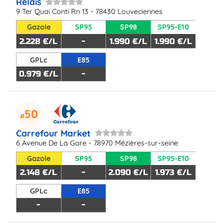
Relais
9 Ter Quai Conti Rn 13 - 78430 Louveciennes
Gazole
SP95
SP98
SP95-E10
2.228 €/L
-
1.990 €/L
1.990 €/L
GPLc
E85
0.979 €/L
-
50
Carrefour Market
6 Avenue De La Gare - 78970 Mézières-sur-seine
Gazole
SP95
SP98
SP95-E10
2.148 €/L
-
2.090 €/L
1.973 €/L
GPLc
E85
-
-