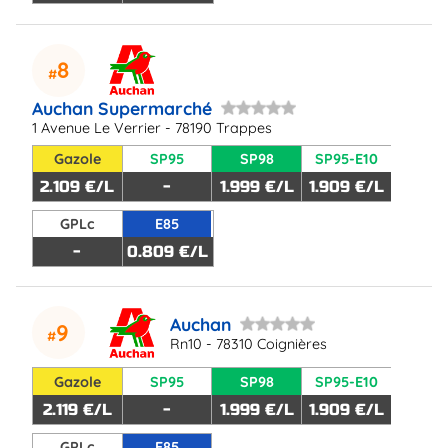
8
Auchan Supermarché
1 Avenue Le Verrier - 78190 Trappes
Gazole
SP95
SP98
SP95-E10
2.109 €/L
-
1.999 €/L
1.909 €/L
GPLc
E85
-
0.809 €/L
Auchan
9
Rn10 - 78310 Coignières
Gazole
SP95
SP98
SP95-E10
2.119 €/L
-
1.999 €/L
1.909 €/L
GPLc
E85