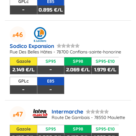
GPLc
E85
-
0.895 €/L
46
Sodico Expansion
Rue Des Belles Hâtes - 78700 Conflans-sainte-honorine
Gazole
SP95
SP98
SP95-E10
2.149 €/L
-
2.069 €/L
1.979 €/L
GPLc
E85
-
-
Intermarche
47
Route De Gambais - 78550 Maulette
Gazole
SP95
SP98
SP95-E10