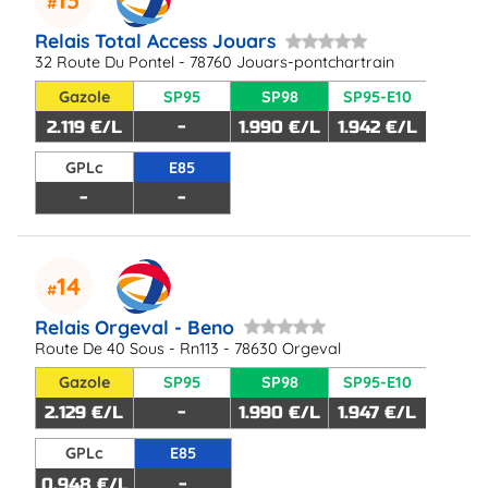
Relais Total Access Jouars
32 Route Du Pontel - 78760 Jouars-pontchartrain
Gazole
SP95
SP98
SP95-E10
2.119 €/L
-
1.990 €/L
1.942 €/L
GPLc
E85
-
-
14
Relais Orgeval - Beno
Route De 40 Sous - Rn113 - 78630 Orgeval
Gazole
SP95
SP98
SP95-E10
2.129 €/L
-
1.990 €/L
1.947 €/L
GPLc
E85
0.948 €/L
-