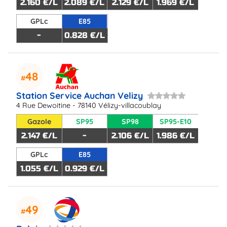
2.160 €/L
2.089 €/L
2.129 €/L
1.969 €/L
GPLc
E85
-
0.828 €/L
48
Station Service Auchan Velizy
4 Rue Dewoitine - 78140 Vélizy-villacoublay
Gazole
SP95
SP98
SP95-E10
2.147 €/L
-
2.106 €/L
1.986 €/L
GPLc
E85
1.055 €/L
0.929 €/L
49