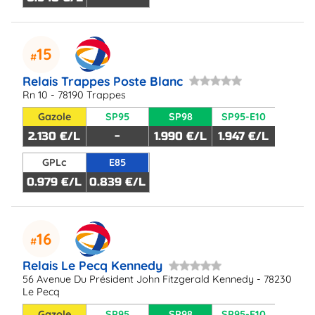
15
Relais Trappes Poste Blanc
Rn 10 - 78190 Trappes
Gazole
SP95
SP98
SP95-E10
2.130 €/L
-
1.990 €/L
1.947 €/L
GPLc
E85
0.979 €/L
0.839 €/L
16
Relais Le Pecq Kennedy
56 Avenue Du Président John Fitzgerald Kennedy - 78230
Le Pecq
Gazole
SP95
SP98
SP95-E10