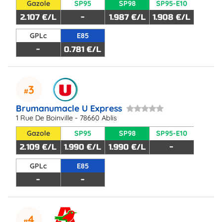
Gazole
SP95
SP98
SP95-E10
2.107 €/L
-
1.987 €/L
1.908 €/L
GPLc
E85
-
0.781 €/L
3
Brumanumacle U Express
1 Rue De Boinville - 78660 Ablis
Gazole
SP95
SP98
SP95-E10
2.109 €/L
1.990 €/L
1.990 €/L
-
GPLc
E85
-
-
4