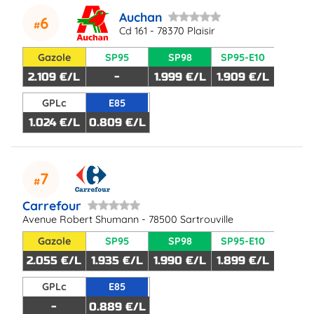
Auchan
6
Cd 161 - 78370 Plaisir
Gazole
SP95
SP98
SP95-E10
2.109 €/L
-
1.999 €/L
1.909 €/L
GPLc
E85
1.024 €/L
0.809 €/L
7
Carrefour
Avenue Robert Shumann - 78500 Sartrouville
Gazole
SP95
SP98
SP95-E10
2.055 €/L
1.935 €/L
1.990 €/L
1.899 €/L
GPLc
E85
-
0.889 €/L