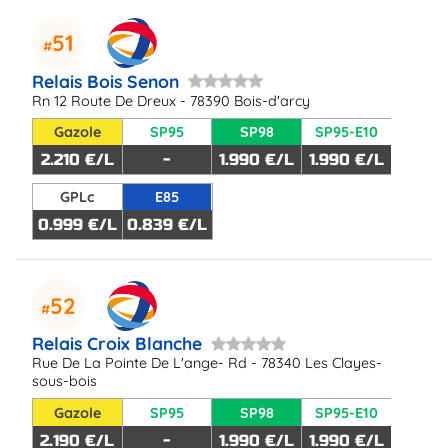
51
Relais Bois Senon
Rn 12 Route De Dreux - 78390 Bois-d'arcy
Gazole
SP95
SP98
SP95-E10
2.210 €/L
-
1.990 €/L
1.990 €/L
GPLc
E85
0.999 €/L
0.839 €/L
52
Relais Croix Blanche
Rue De La Pointe De L'ange- Rd - 78340 Les Clayes-
sous-bois
Gazole
SP95
SP98
SP95-E10
2.190 €/L
-
1.990 €/L
1.990 €/L