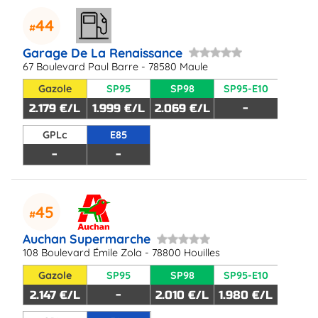
44
Garage De La Renaissance
67 Boulevard Paul Barre - 78580 Maule
Gazole
SP95
SP98
SP95-E10
2.179 €/L
1.999 €/L
2.069 €/L
-
GPLc
E85
-
-
45
Auchan Supermarche
108 Boulevard Émile Zola - 78800 Houilles
Gazole
SP95
SP98
SP95-E10
2.147 €/L
-
2.010 €/L
1.980 €/L