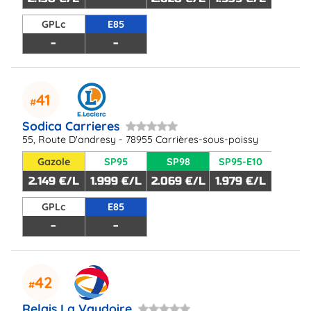
GPLc
E85
-
-
41
Sodica Carrieres
55, Route D'andresy - 78955 Carrières-sous-poissy
Gazole
SP95
SP98
SP95-E10
2.149 €/L
1.999 €/L
2.069 €/L
1.979 €/L
GPLc
E85
-
-
42
Relais La Vaudoire