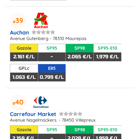
39
Auchan
Avenue Gutenberg - 78310 Maurepas
Gazole
SP95
SP98
SP95-E10
2.161 €/L
-
2.065 €/L
1.979 €/L
GPLc
E85
1.063 €/L
0.799 €/L
40
Carrefour Market
Avenue Nagelmackers. - 78450 Villepreux
Gazole
SP95
SP98
SP95-E10
2.158 €/L
-
2.028 €/L
1.959 €/L