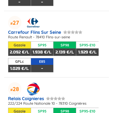
-
-
27
Carrefour Flins Sur Seine
Route Renault - 78410 Flins-sur-seine
Gazole
SP95
SP98
SP95-E10
2.092 €/L
1.938 €/L
2.139 €/L
1.929 €/L
GPLc
E85
1.029 €/L
-
28
Relais Coignieres
222/224 Route Nationale 10 - 78310 Coignières
Gazole
SP95
SP98
SP95-E10