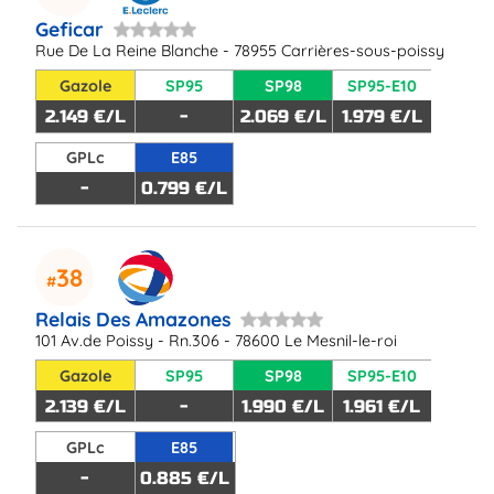
Geficar
Rue De La Reine Blanche - 78955 Carrières-sous-poissy
Gazole
SP95
SP98
SP95-E10
2.149 €/L
-
2.069 €/L
1.979 €/L
GPLc
E85
-
0.799 €/L
38
Relais Des Amazones
101 Av.de Poissy - Rn.306 - 78600 Le Mesnil-le-roi
Gazole
SP95
SP98
SP95-E10
2.139 €/L
-
1.990 €/L
1.961 €/L
GPLc
E85
-
0.885 €/L