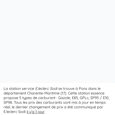
La station service
E.leclerc Sodi
se trouve à Pons dans le
département Charente-Maritime (17). Cette station essence
propose 5 types de carburant : Gazole, E85, GPLc, SP95 / E10,
SP98. Tous les prix des carburants sont mis à jour en temps
réel, le dernier changement de prix a été communiqué par
E.leclerc Sodi
il y'a 1 jour
.