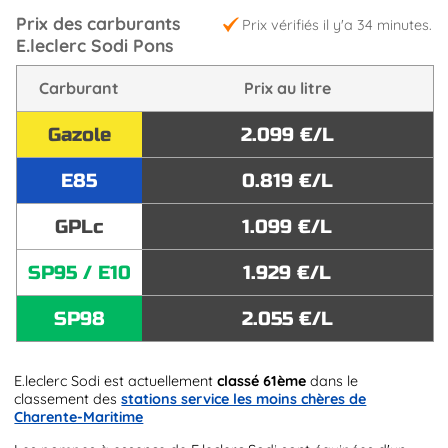
Prix des carburants
Prix vérifiés il y'a 34 minutes.
E.leclerc Sodi Pons
Carburant
Prix au litre
Gazole
2.099 €/L
E85
0.819 €/L
GPLc
1.099 €/L
SP95 / E10
1.929 €/L
SP98
2.055 €/L
E.leclerc Sodi est actuellement
classé 61ème
dans le
classement des
stations service les moins chères de
Charente-Maritime