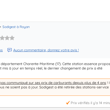
Sodigest à Royan
ps
Aucun commentaire, donnez votre avis !
 département Charente-Maritime (17). Cette station essence propo
nt mis à jour en temps réel, le dernier changement de prix a été
 pas communiqué sur ses prix de carburants depuis plus de 4 ans
! I
ous ne soient pas à jour. Sodigest a été retirée des stations-service
Prix vérifiés il y'a 14 min