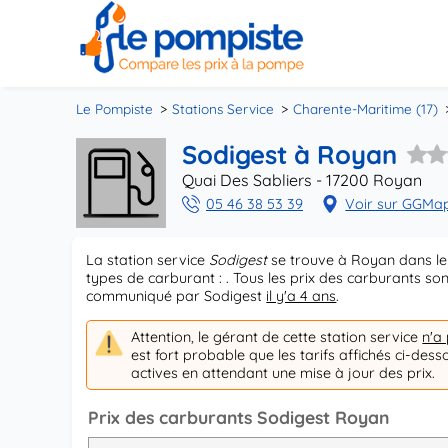
Le Pompiste
Stations Service
Charente-Maritime (17)
Sodigest à Royan
Quai Des Sabliers - 17200 Royan
05 46 38 53 39
Voir sur GGMa
La station service
Sodigest
se trouve à Royan dans le
types de carburant : . Tous les prix des carburants so
communiqué par Sodigest
il y'a 4 ans
.
Attention, le gérant de cette station service
n'a
est fort probable que les tarifs affichés ci-dess
actives en attendant une mise à jour des prix.
Prix des carburants Sodigest Royan