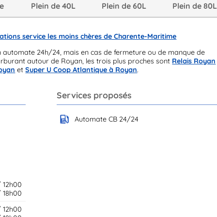
re
Plein de 40L
Plein de 60L
Plein de 80
tations service les moins chères de Charente-Maritime
n automate 24h/24, mais en cas de fermeture ou de manque de
arburant autour de Royan, les trois plus proches sont
Relais Royan
Royan
et
Super U Coop Atlantique à Royan
.
Services proposés
Automate CB 24/24
/ 12h00
/ 18h00
/ 12h00