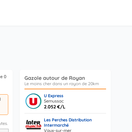
se 0
Gazole autour de Royan
U Express
l
Semussac
2.052 €/L
Les Perches Distribution
utes.
Intermarché
Vaux-sur-mer