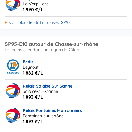
La Verpillière
1.990 €/L
Voir plus de stations avec SP98
SP95-E10 autour de Chasse-sur-rhône
Bedis
Beynost
1.882 €/L
Relais Salaise Sur Sanne
Salaise-sur-sanne
1.893 €/L
Relais Fontaines Marronniers
Fontaines-sur-saône
1.893 €/L