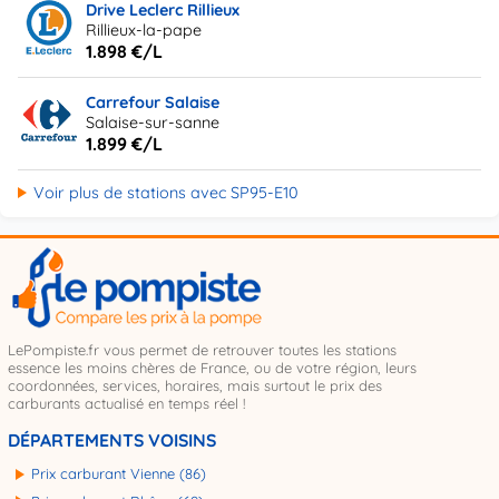
Drive Leclerc Rillieux
Rillieux-la-pape
1.898 €/L
Carrefour Salaise
Salaise-sur-sanne
1.899 €/L
Voir plus de stations avec SP95-E10
LePompiste.fr vous permet de retrouver toutes les stations
essence les moins chères de France, ou de votre région, leurs
coordonnées, services, horaires, mais surtout le prix des
carburants actualisé en temps réel !
DÉPARTEMENTS VOISINS
Prix carburant Vienne (86)