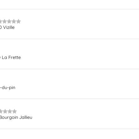
Vizille
 La Frette
r-du-pin
Bourgoin Jallieu