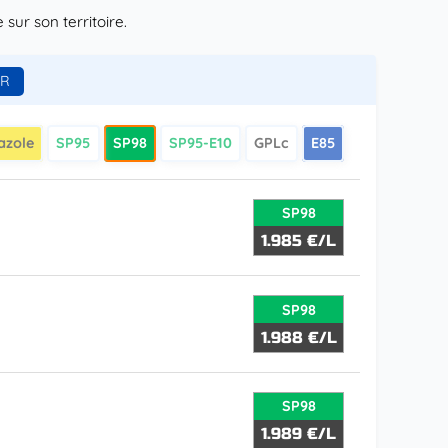
ur son territoire.
azole
SP95
SP98
SP95-E10
GPLc
E85
SP98
1.985 €/L
SP98
1.988 €/L
SP98
1.989 €/L