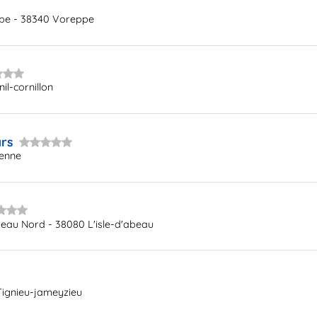
ppe - 38340 Voreppe
il-cornillon
rs
ienne
abeau Nord - 38080 L'isle-d'abeau
Tignieu-jameyzieu