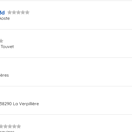
3d
Aoste
 Touvet
ières
38290 La Verpillière