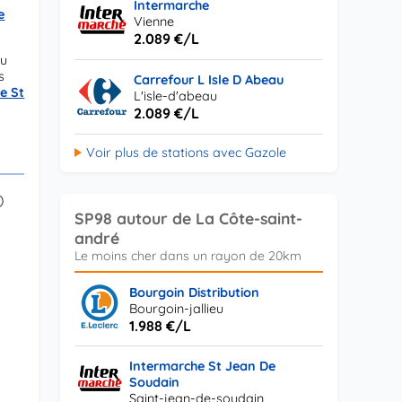
Intermarche
e
Vienne
2.089 €/L
ou
s
Carrefour L Isle D Abeau
e St
L'isle-d'abeau
2.089 €/L
Voir plus de stations avec Gazole
)
SP98 autour de La Côte-saint-
andré
Bourgoin Distribution
Bourgoin-jallieu
1.988 €/L
Intermarche St Jean De
Soudain
Saint-jean-de-soudain