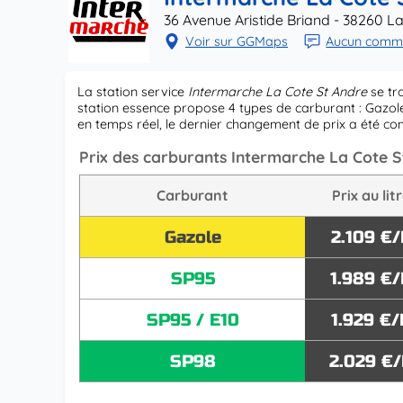
36 Avenue Aristide Briand - 38260 L
Voir sur GGMaps
Aucun commen
La station service
Intermarche La Cote St Andre
se tr
station essence propose 4 types de carburant : Gazole,
en temps réel, le dernier changement de prix a été 
Prix des carburants Intermarche La Cote S
Carburant
Prix au lit
Gazole
2.109 €/
SP95
1.989 €/
SP95 / E10
1.929 €/
SP98
2.029 €