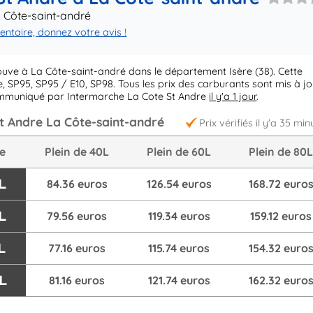
a Côte-saint-andré
taire, donnez votre avis !
ouve à La Côte-saint-andré dans le département Isère (38). Cette
 SP95, SP95 / E10, SP98. Tous les prix des carburants sont mis à j
communiqué par Intermarche La Cote St Andre
il y'a 1 jour
.
t Andre La Côte-saint-andré
Prix vérifiés il y'a 35 min
re
Plein de 40L
Plein de 60L
Plein de 80
L
84.36 euros
126.54 euros
168.72 euro
L
79.56 euros
119.34 euros
159.12 euros
L
77.16 euros
115.74 euros
154.32 euro
/L
81.16 euros
121.74 euros
162.32 euro