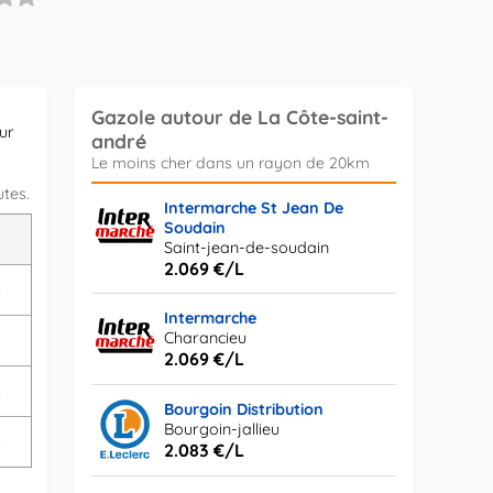
Gazole autour de La Côte-saint-
our
andré
utes.
Intermarche St Jean De
Soudain
L
Saint-jean-de-soudain
2.069 €/L
s
Intermarche
Charancieu
2.069 €/L
s
Bourgoin Distribution
Bourgoin-jallieu
s
2.083 €/L