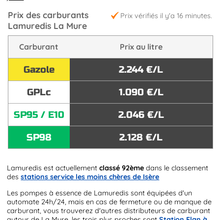
Prix des carburants
Prix vérifiés il y'a 16 minutes.
Lamuredis La Mure
Carburant
Prix au litre
Gazole
2.244 €/L
GPLc
1.090 €/L
SP95 / E10
2.046 €/L
SP98
2.128 €/L
Lamuredis est actuellement
classé 92ème
dans le classement
des
stations service les moins chères de Isère
Les pompes à essence de Lamuredis sont équipées d'un
automate 24h/24, mais en cas de fermeture ou de manque de
carburant, vous trouverez d'autres distributeurs de carburant
autour de La Mure, les trois plus proches sont
Station Elan à