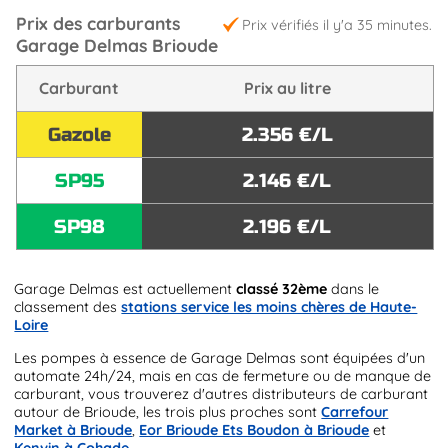
Prix des carburants
Prix vérifiés il y'a 35 minutes.
Garage Delmas Brioude
Carburant
Prix au litre
Gazole
2.356 €/L
SP95
2.146 €/L
SP98
2.196 €/L
Garage Delmas est actuellement
classé 32ème
dans le
classement des
stations service les moins chères de Haute-
Loire
Les pompes à essence de Garage Delmas sont équipées d'un
automate 24h/24, mais en cas de fermeture ou de manque de
carburant, vous trouverez d'autres distributeurs de carburant
autour de Brioude, les trois plus proches sont
Carrefour
Market à Brioude
,
Eor Brioude Ets Boudon à Brioude
et
Kenvin à Cohade
.