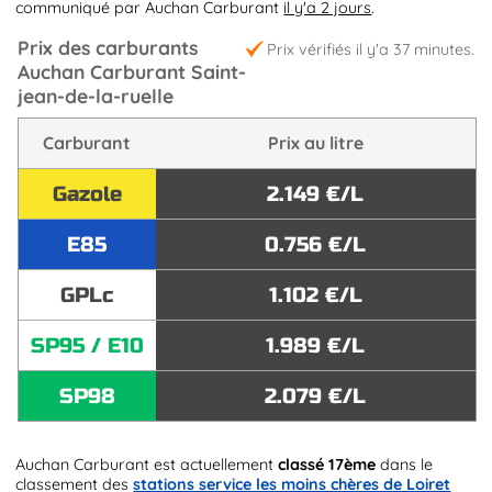
communiqué par Auchan Carburant
il y'a 2 jours
.
Prix des carburants
Prix vérifiés il y'a 37 minutes.
Auchan Carburant Saint-
jean-de-la-ruelle
Carburant
Prix au litre
Gazole
2.149 €/L
E85
0.756 €/L
GPLc
1.102 €/L
SP95 / E10
1.989 €/L
SP98
2.079 €/L
Auchan Carburant est actuellement
classé 17ème
dans le
classement des
stations service les moins chères de Loiret