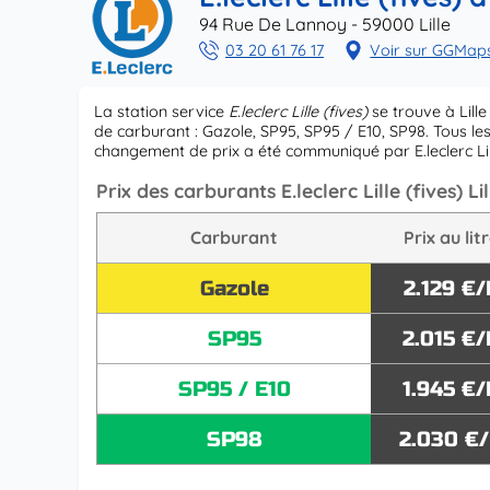
94 Rue De Lannoy - 59000 Lille
03 20 61 76 17
Voir sur GGMap
La station service
E.leclerc Lille (fives)
se trouve à Lill
de carburant : Gazole, SP95, SP95 / E10, SP98. Tous les
changement de prix a été communiqué par E.leclerc Lil
Prix des carburants E.leclerc Lille (fives) Lil
Carburant
Prix au lit
Gazole
2.129 €/
SP95
2.015 €/
SP95 / E10
1.945 €/
SP98
2.030 €