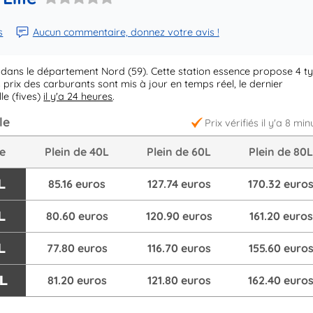
s
Aucun commentaire, donnez votre avis !
e dans le département Nord (59). Cette station essence propose 4 t
 prix des carburants sont mis à jour en temps réel, le dernier
le (fives)
il y'a 24 heures
.
le
Prix vérifiés il y'a 8 min
re
Plein de 40L
Plein de 60L
Plein de 80
L
85.16 euros
127.74 euros
170.32 euro
L
80.60 euros
120.90 euros
161.20 euros
L
77.80 euros
116.70 euros
155.60 euro
/L
81.20 euros
121.80 euros
162.40 euro