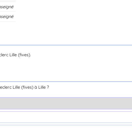
nseigné
nseigné
rc Lille (fives).
rc Lille (fives) à Lille ?