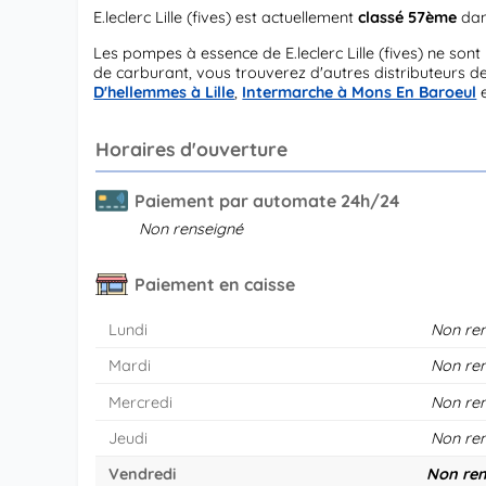
E.leclerc Lille (fives) est actuellement
classé 57ème
dan
Les pompes à essence de E.leclerc Lille (fives) ne s
de carburant, vous trouverez d'autres distributeurs de
D'hellemmes à Lille
,
Intermarche à Mons En Baroeul
Horaires d'ouverture
Paiement par automate 24h/24
Non renseigné
Paiement en caisse
Lundi
Non re
Mardi
Non re
Mercredi
Non re
Jeudi
Non re
Vendredi
Non ren