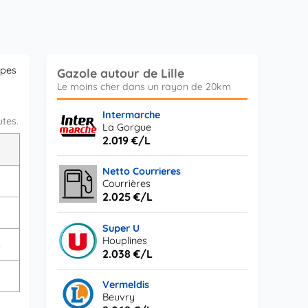
ypes
Gazole autour de Lille
Intermarche
utes.
La Gorgue
2.019 €/L
L
Netto Courrieres
s
Courrières
2.025 €/L
Super U
Houplines
s
2.038 €/L
s
Vermeldis
Beuvry