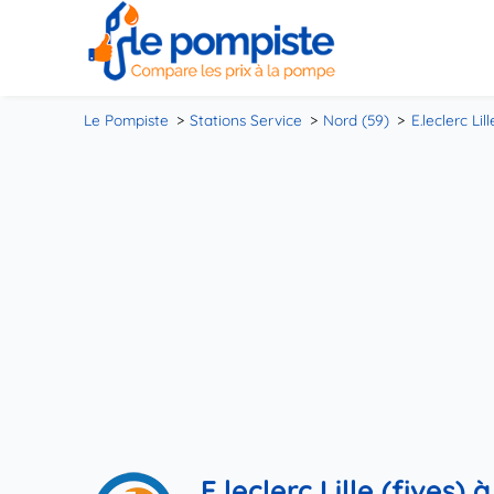
Le Pompiste
Stations Service
Nord (59)
E.leclerc Lill
E.leclerc Lille (fives) à