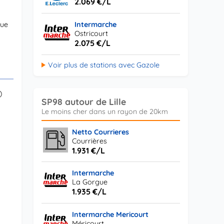
2.069 €/L
que
Intermarche
Ostricourt
2.075 €/L
Voir plus de stations avec Gazole
)
SP98 autour de Lille
Netto Courrieres
Courrières
1.931 €/L
Intermarche
La Gorgue
1.935 €/L
Intermarche Mericourt
Méricourt