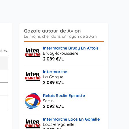
Gazole autour de Avion
Intermarche Bruay En Artois
utes.
Bruay-la-buissière
2.089 €/L
L
Intermarche
s
La Gorgue
2.089 €/L
Relais Seclin Epinette
Seclin
s
2.092 €/L
Intermarche Loos En Gohelle
Loos-en-gohelle