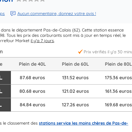
aps
Aucun commentaire, donnez votre avis !
 dans le département Pas-de-Calais (62). Cette station essence
8. Tous les prix des carburants sont mis à jour en temps réel, le
arrefour Market
il y'a 7 jours
.
on
Prix vérifiés il y'a 30 min
re
Plein de 40L
Plein de 60L
Plein de 80
L
87.68 euros
131.52 euros
175.36 euro
L
80.68 euros
121.02 euros
161.36 euros
L
84.84 euros
127.26 euros
169.68 euro
 le classement des
stations service les moins chères de Pas-de-