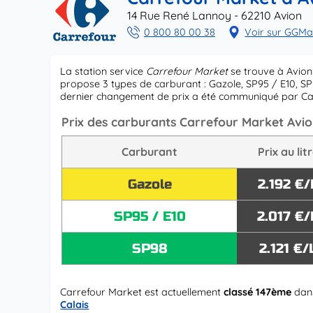
14 Rue René Lannoy - 62210 Avion
0 800 80 00 38
Voir sur GGM
La station service
Carrefour Market
se trouve à Avion
propose 3 types de carburant : Gazole, SP95 / E10, SP9
dernier changement de prix a été communiqué par C
Prix des carburants Carrefour Market Avi
Carburant
Prix au lit
Gazole
2.192 €/
SP95 / E10
2.017 €/
SP98
2.121 €/
Carrefour Market est actuellement
classé 147ème
dans
Calais