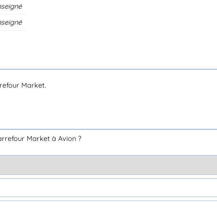
nseigné
nseigné
refour Market.
rrefour Market à Avion ?