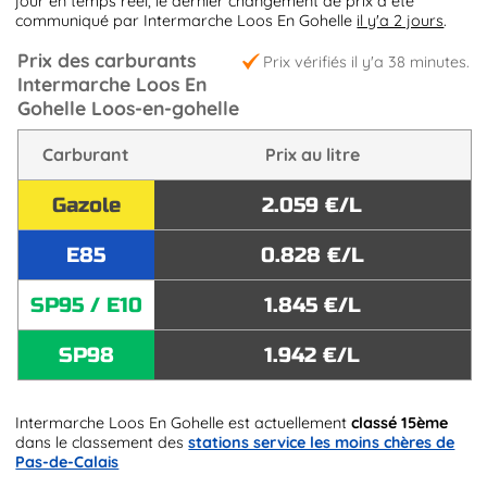
jour en temps réel, le dernier changement de prix a été
communiqué par Intermarche Loos En Gohelle
il y'a 2 jours
.
Prix des carburants
Prix vérifiés il y'a 38 minutes.
Intermarche Loos En
Gohelle Loos-en-gohelle
Carburant
Prix au litre
Gazole
2.059 €/L
E85
0.828 €/L
SP95 / E10
1.845 €/L
SP98
1.942 €/L
Intermarche Loos En Gohelle est actuellement
classé 15ème
dans le classement des
stations service les moins chères de
Pas-de-Calais