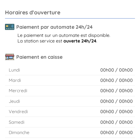
Horaires d'ouverture
Paiement par automate 24h/24
Le paiement sur un automate est disponible.
La station service est
ouverte 24h/24
.
Paiement en caisse
Lundi
00h00 / 00h00
Mardi
00h00 / 00h00
Mercredi
00h00 / 00h00
Jeudi
00h00 / 00h00
Vendredi
00h00 / 00h00
Samedi
00h00 / 00h00
Dimanche
00h00 / 00h00