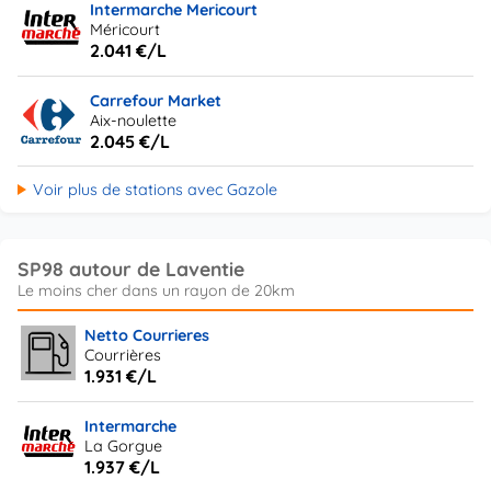
Intermarche Mericourt
Méricourt
2.041 €/L
Carrefour Market
Aix-noulette
2.045 €/L
Voir plus de stations avec Gazole
SP98 autour de Laventie
Netto Courrieres
Courrières
1.931 €/L
Intermarche
La Gorgue
1.937 €/L