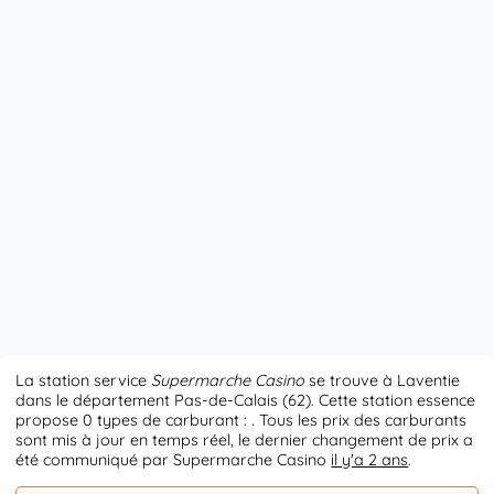
La station service
Supermarche Casino
se trouve à Laventie
dans le département Pas-de-Calais (62). Cette station essence
propose 0 types de carburant : . Tous les prix des carburants
sont mis à jour en temps réel, le dernier changement de prix a
été communiqué par Supermarche Casino
il y'a 2 ans
.