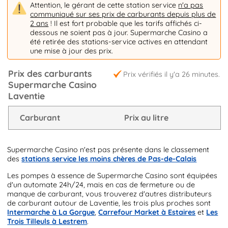
Attention, le gérant de cette station service
n'a pas
communiqué sur ses prix de carburants depuis plus de
2 ans
! Il est fort probable que les tarifs affichés ci-
dessous ne soient pas à jour. Supermarche Casino a
été retirée des stations-service actives en attendant
une mise à jour des prix.
Prix des carburants
Prix vérifiés il y'a 26 minutes.
Supermarche Casino
Laventie
Carburant
Prix au litre
Supermarche Casino n'est pas présente dans le classement
des
stations service les moins chères de Pas-de-Calais
Les pompes à essence de Supermarche Casino sont équipées
d'un automate 24h/24, mais en cas de fermeture ou de
manque de carburant, vous trouverez d'autres distributeurs
de carburant autour de Laventie, les trois plus proches sont
Intermarche à La Gorgue
,
Carrefour Market à Estaires
et
Les
Trois Tilleuls à Lestrem
.