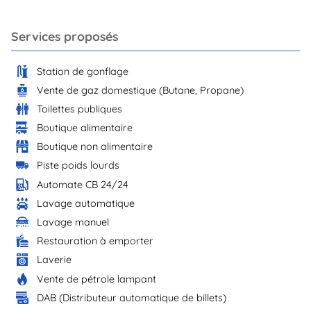
Services proposés
Station de gonflage
Vente de gaz domestique (Butane, Propane)
Toilettes publiques
Boutique alimentaire
Boutique non alimentaire
Piste poids lourds
Automate CB 24/24
Lavage automatique
Lavage manuel
Restauration à emporter
Laverie
Vente de pétrole lampant
DAB (Distributeur automatique de billets)