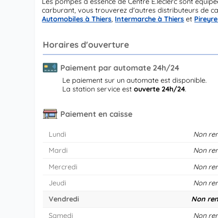
Les pompes à essence de Centre E.leclerc sont équip
carburant, vous trouverez d'autres distributeurs de ca
Automobiles à Thiers
,
Intermarche à Thiers
et
Pireyre
Horaires d'ouverture
Paiement par automate 24h/24
Le paiement sur un automate est disponible.
La station service est
ouverte 24h/24
.
Paiement en caisse
Lundi
Non re
Mardi
Non re
Mercredi
Non re
Jeudi
Non re
Vendredi
Non ren
Samedi
Non re