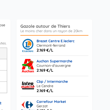
pose
Gazole autour de Thiers
Brezet Centre E.leclerc
utes.
Clermont-ferrand
2.169 €/L
L
Auchan Supermarche
s
Cournon-d'auvergne
2.169 €/L
s
Cbp / Intermarche
Le Cendre
s
2.169 €/L
Carrefour Market
e
Gerzat