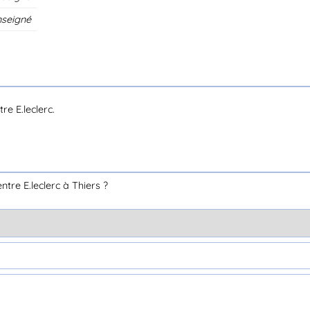
nseigné
e E.leclerc.
re E.leclerc à Thiers ?