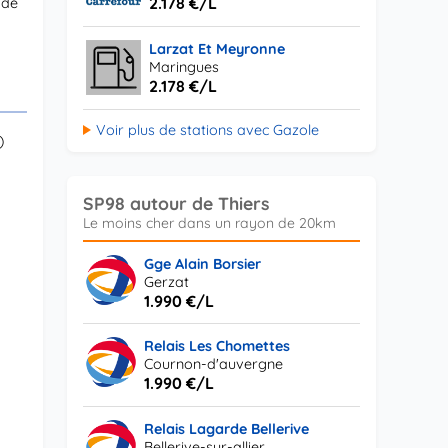
2.178 €/L
 de
Larzat Et Meyronne
Maringues
2.178 €/L
Voir plus de stations avec Gazole
)
SP98 autour de Thiers
Gge Alain Borsier
Gerzat
1.990 €/L
Relais Les Chomettes
Cournon-d'auvergne
1.990 €/L
Relais Lagarde Bellerive
Bellerive-sur-allier