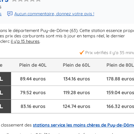
s
s
Aucun commentaire, donnez votre avis !
dans le département Puy-de-Dôme (63). Cette station essence pro
es prix des carburants sont mis à jour en temps réel, le dernier
eclerc
il y'a 15 heures
.
Prix vérifiés il y'a 35 min
re
Plein de 40L
Plein de 60L
Plein de 80
L
89.44 euros
134.16 euros
178.88 euro
L
79.52 euros
119.28 euros
159.04 euro
/L
83.16 euros
124.74 euros
166.32 euro
 classement des
stations service les moins chères de Puy-de-Dôm