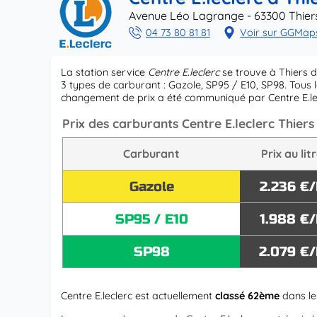
Avenue Léo Lagrange - 63300 Thier
04 73 80 81 81
Voir sur GGMap
La station service
Centre E.leclerc
se trouve à Thiers 
3 types de carburant : Gazole, SP95 / E10, SP98. Tous l
changement de prix a été communiqué par Centre E.l
Prix des carburants Centre E.leclerc Thiers
Carburant
Prix au lit
Gazole
2.236 €/
SP95 / E10
1.988 €/
SP98
2.079 €
Centre E.leclerc est actuellement
classé 62ème
dans le