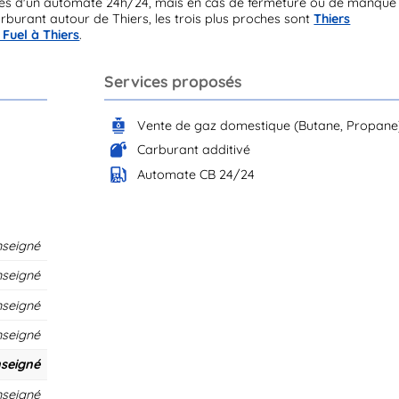
ées d'un automate 24h/24, mais en cas de fermeture ou de manque
rburant autour de Thiers, les trois plus proches sont
Thiers
 Fuel à Thiers
.
Services proposés
Vente de gaz domestique (Butane, Propane
Carburant additivé
Automate CB 24/24
nseigné
nseigné
nseigné
nseigné
seigné
nseigné