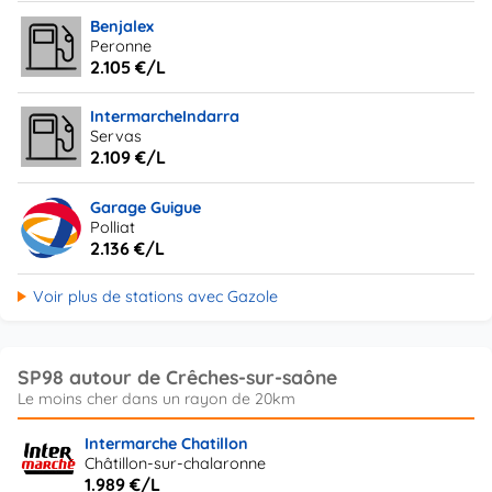
Benjalex
Peronne
2.105 €/L
IntermarcheIndarra
Servas
2.109 €/L
Garage Guigue
Polliat
2.136 €/L
Voir plus de stations avec Gazole
SP98 autour de Crêches-sur-saône
Intermarche Chatillon
Châtillon-sur-chalaronne
1.989 €/L