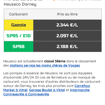
Heuzeco Darney
Carburant
Prix au litre
Gazole
2.344 €/L
SP95 / E10
2.097 €/L
SP98
2.188 €/L
Heuzeco est actuellement
classé 58ème
dans le classement
des
stations service les moins chères de Vosges
Les pompes à essence de Heuzeco ne sont pas équipées
d'automate 24h/24. En cas de fermeture ou de manque de
carburant, vous trouverez d'autres distributeurs de carburant
autour de Darney, les trois plus proches sont
Carrefour
Market à Vittel
,
Garage Boulet à Vittel
et
Intermarche
Contrexeville à Contrexéville
.