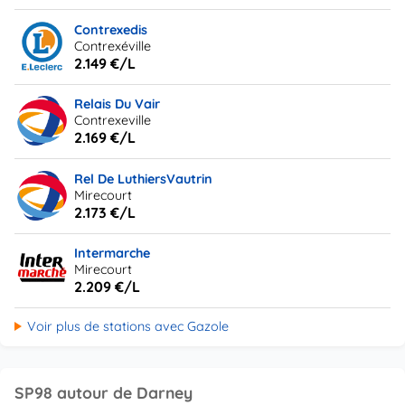
Contrexedis
Contrexéville
2.149 €/L
Relais Du Vair
Contrexeville
2.169 €/L
Rel De LuthiersVautrin
Mirecourt
2.173 €/L
Intermarche
Mirecourt
2.209 €/L
Voir plus de stations avec Gazole
SP98 autour de Darney