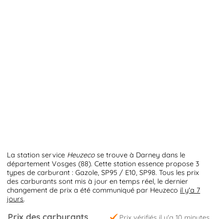
La station service
Heuzeco
se trouve à Darney dans le
département Vosges (88). Cette station essence propose 3
types de carburant : Gazole, SP95 / E10, SP98. Tous les prix
des carburants sont mis à jour en temps réel, le dernier
changement de prix a été communiqué par Heuzeco
il y'a 7
jours
.
Prix des carburants
Prix vérifiés il y'a 10 minutes.