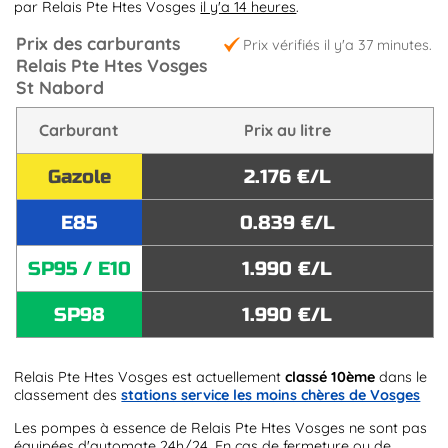
par Relais Pte Htes Vosges
il y'a 14 heures
.
Prix des carburants
Prix vérifiés il y'a 37 minutes.
Relais Pte Htes Vosges
St Nabord
Carburant
Prix au litre
Gazole
2.176 €/L
E85
0.839 €/L
SP95 / E10
1.990 €/L
SP98
1.990 €/L
Relais Pte Htes Vosges est actuellement
classé 10ème
dans le
classement des
stations service les moins chères de Vosges
Les pompes à essence de Relais Pte Htes Vosges ne sont pas
équipées d'automate 24h/24. En cas de fermeture ou de