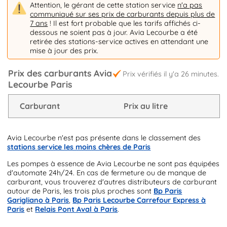
Attention, le gérant de cette station service
n'a pas
communiqué sur ses prix de carburants depuis plus de
7 ans
! Il est fort probable que les tarifs affichés ci-
dessous ne soient pas à jour. Avia Lecourbe a été
retirée des stations-service actives en attendant une
mise à jour des prix.
Prix des carburants Avia
Prix vérifiés il y'a 26 minutes.
Lecourbe Paris
Carburant
Prix au litre
Avia Lecourbe n'est pas présente dans le classement des
stations service les moins chères de Paris
Les pompes à essence de Avia Lecourbe ne sont pas équipées
d'automate 24h/24. En cas de fermeture ou de manque de
carburant, vous trouverez d'autres distributeurs de carburant
autour de Paris, les trois plus proches sont
Bp Paris
Garigliano à Paris
,
Bp Paris Lecourbe Carrefour Express à
Paris
et
Relais Pont Aval à Paris
.