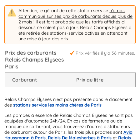
Attention, le gérant de cette station service
n'a pas
communiqué sur ses prix de carburants depuis plus de
2 mois
! Il est fort probable que les tarifs affichés ci-
dessous ne soient pas à jour. Relais Champs Elysees a
été retirée des stations-service actives en attendant
une mise à jour des prix.
Prix des carburants
Prix vérifiés il y'a 36 minutes.
Relais Champs Elysees
Paris
Carburant
Prix au litre
Relais Champs Elysees n'est pas présente dans le classement
des
stations service les moins chères de Paris
Les pompes à essence de Relais Champs Elysees ne sont pas
équipées d'automate 24h/24. En cas de fermeture ou de
manque de carburant, vous trouverez d'autres distributeurs
de carburant autour de Paris, les trois plus proches sont
Avia
Haussmann à Paris
,
Relais De Malesherbes à Paris
et
Relais