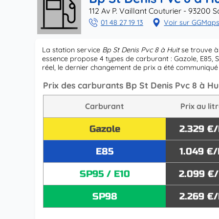
112 Av P. Vaillant Couturier - 93200 S
01 48 27 19 13
Voir sur GGMap
La station service
Bp St Denis Pvc 8 à Huit
se trouve à 
essence propose 4 types de carburant : Gazole, E85, S
réel, le dernier changement de prix a été communiqué
Prix des carburants Bp St Denis Pvc 8 à Hui
Carburant
Prix au lit
Gazole
2.329 €/
E85
1.049 €/
SP95 / E10
2.099 €
SP98
2.269 €/