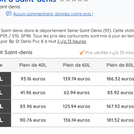
aint-denis
s
Aucun commentaire, donnez votre avis !
Saint-denis dans le département Seine-Saint-Denis (93). Cette stat
P95 / E10, SP98. Tous les prix des carburants sont mis à jour en t
 par Bp St Denis Pvc 8 à Huit
il y'a 13 heures
.
t Saint-denis
Prix vérifiés il y'a 35 min
re
Plein de 40L
Plein de 60L
Plein de 80
L
93.16 euros
139.74 euros
186.32 euro
L
41.96 euros
62.94 euros
83.92 euros
/L
83.96 euros
125.94 euros
167.92 euro
L
90.76 euros
136.14 euros
181.52 euros