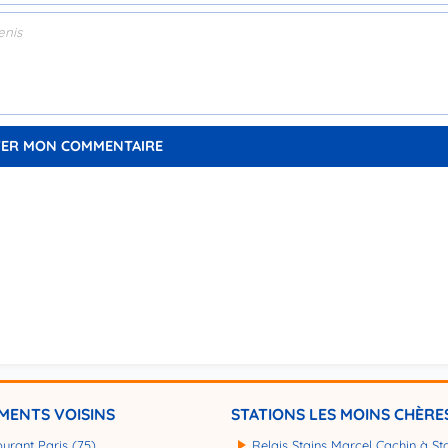
MENTS VOISINS
STATIONS LES MOINS CHÈRE
burant Paris (75)
Relais Stains Marcel Cachin à St