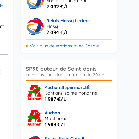
Bonneuil-sur-marne
e-
2.092 €/L
Relais Massy Leclerc
nt
Massy
2.094 €/L
Voir plus de stations avec Gazole
SP98 autour de Saint-denis
)
Auchan SupermarchÉ
Conflans-sainte-honorine
1.987 €/L
Auchan
Montfermeil
1.989 €/L
Relais Italie Cote B