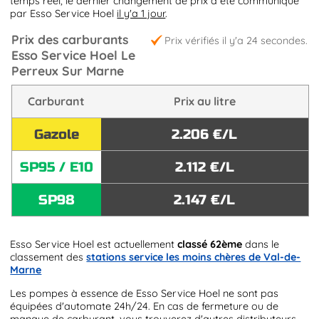
temps réel, le dernier changement de prix a été communiqué
par Esso Service Hoel
il y'a 1 jour
.
Prix des carburants
Prix vérifiés il y'a 24 secondes.
Esso Service Hoel Le
Perreux Sur Marne
Carburant
Prix au litre
Gazole
2.206 €/L
SP95 / E10
2.112 €/L
SP98
2.147 €/L
Esso Service Hoel est actuellement
classé 62ème
dans le
classement des
stations service les moins chères de Val-de-
Marne
Les pompes à essence de Esso Service Hoel ne sont pas
équipées d'automate 24h/24. En cas de fermeture ou de
manque de carburant, vous trouverez d'autres distributeurs