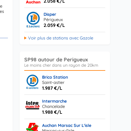
2.058 €/L
re
hes
Disper
Périgueux
2.059 €/L
Voir plus de stations avec Gazole
SP98 autour de Perigueux
Brico Station
Saint-astier
1.987 €/L
Intermarche
Chancelade
1.988 €/L
Auchan Marsac Sur L'isle
Marsac-sur-l'isle