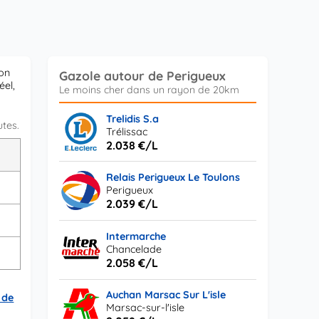
ion
Gazole autour de Perigueux
éel,
Trelidis S.a
utes.
Trélissac
2.038 €/L
L
Relais Perigueux Le Toulons
s
Perigueux
2.039 €/L
s
Intermarche
Chancelade
s
2.058 €/L
Auchan Marsac Sur L'isle
 de
Marsac-sur-l'isle