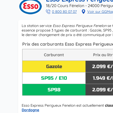
18/20 Cours Fénelon - 24000 Perig
0 800 80 07 07
Voir sur GGMa
La station service
Esso Express Perigueux Fenelon
se 
essence propose 3 types de carburant : Gazole, SP95 /
le dernier changement de prix a été communiqué par
Prix des carburants Esso Express Perigueu
Carburant
Prix au lit
Gazole
2.099 €
SP95 / E10
1.949 €/
SP98
2.099 €
Esso Express Perigueux Fenelon est actuellement
clas
Dordogne