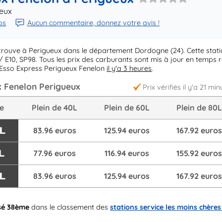
ueux
ps
Aucun commentaire, donnez votre avis !
trouve à Perigueux dans le département Dordogne (24). Cette stat
 E10, SP98. Tous les prix des carburants sont mis à jour en temps r
 Esso Express Perigueux Fenelon
il y'a 3 heures
.
x Fenelon Perigueux
Prix vérifiés il y'a 21 min
re
Plein de 40L
Plein de 60L
Plein de 80
/L
83.96 euros
125.94 euros
167.92 euro
L
77.96 euros
116.94 euros
155.92 euro
/L
83.96 euros
125.94 euros
167.92 euro
sé 38ème
dans le classement des
stations service les moins chères