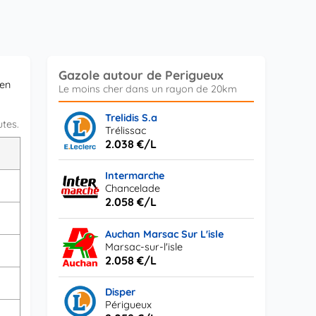
Gazole autour de Perigueux
 en
Trelidis S.a
utes.
Trélissac
2.038 €/L
L
Intermarche
Chancelade
2.058 €/L
Auchan Marsac Sur L'isle
Marsac-sur-l'isle
2.058 €/L
Disper
Périgueux
s