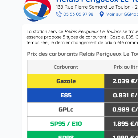
138 Rue Pierre Semard Le Toulon - 
05 53 05 97 98
Voir sur GGMa
La station service
Relais Perigueux Le Toulons
se trou
essence propose 5 types de carburant : Gazole, E85, G
temps réel, le dernier changement de prix a été com
Prix des carburants Relais Perigueux Le T
Carburant
Prix au lit
Gazole
2.039 €
E85
0.831 €/
GPLc
0.989 €
SP95 / E10
1.895 €/
SP98
1.990 €/