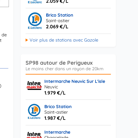
2.059 €/L
Brico Station
Saint-astier
2.069 €/L
u de
Voir plus de stations avec Gazole
t
SP98 autour de Perigueux
Intermarche Neuvic Sur L'isle
)
Neuvic
1.979 €/L
Brico Station
Saint-astier
1.987 €/L
Intermarche
Chancelade