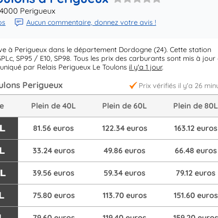
24000 Perigueux
ps
Aucun commentaire, donnez votre avis !
ve à Perigueux dans le département Dordogne (24). Cette station
PLc, SP95 / E10, SP98. Tous les prix des carburants sont mis à jour
muniqué par Relais Perigueux Le Toulons
il y'a 1 jour
.
oulons Perigueux
Prix vérifiés il y'a 26 min
re
Plein de 40L
Plein de 60L
Plein de 80
/L
81.56 euros
122.34 euros
163.12 euros
L
33.24 euros
49.86 euros
66.48 euros
/L
39.56 euros
59.34 euros
79.12 euros
L
75.80 euros
113.70 euros
151.60 euros
L
79.60 euros
119.40 euros
159.20 euro