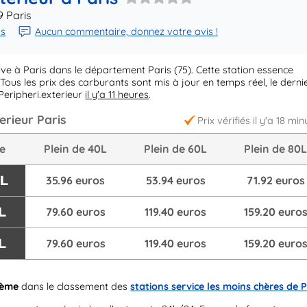
9 Paris
ps
Aucun commentaire, donnez votre avis !
ve à Paris dans le département Paris (75). Cette station essence
Tous les prix des carburants sont mis à jour en temps réel, le derni
eripheri.exterieur
il y'a 11 heures
.
erieur Paris
Prix vérifiés il y'a 18 min
re
Plein de 40L
Plein de 60L
Plein de 80
/L
35.96 euros
53.94 euros
71.92 euros
L
79.60 euros
119.40 euros
159.20 euro
L
79.60 euros
119.40 euros
159.20 euro
6ème
dans le classement des
stations service les moins chères de P