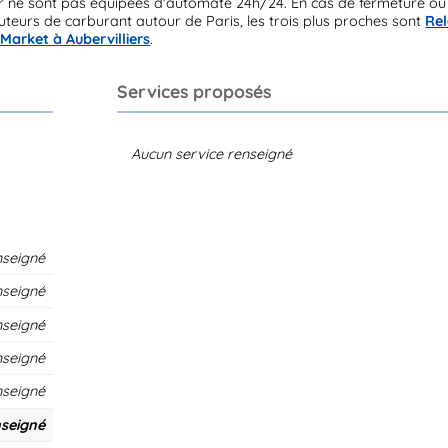
ur ne sont pas équipées d'automate 24h/24. En cas de fermeture ou
teurs de carburant autour de Paris, les trois plus proches sont
Rel
Market à Aubervilliers
.
Services proposés
Aucun service renseigné
nseigné
nseigné
nseigné
nseigné
nseigné
seigné