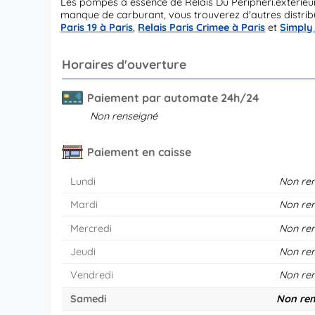
Les pompes à essence de Relais Du Peripheri.exterie
manque de carburant, vous trouverez d'autres distribu
Paris 19 à Paris
,
Relais Paris Crimee à Paris
et
Simply 
Horaires d'ouverture
Paiement par automate 24h/24
Non renseigné
Paiement en caisse
Lundi
Non re
Mardi
Non re
Mercredi
Non re
Jeudi
Non re
Vendredi
Non re
Samedi
Non ren