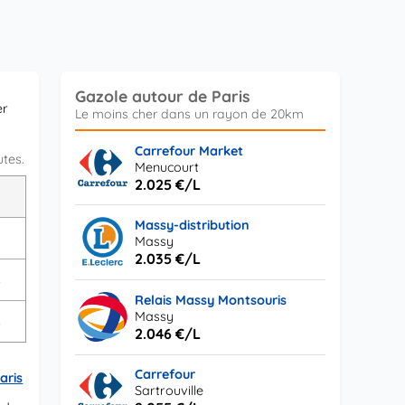
Gazole autour de Paris
er
Carrefour Market
utes.
Menucourt
2.025 €/L
L
Massy-distribution
Massy
2.035 €/L
s
Relais Massy Montsouris
Massy
s
2.046 €/L
Carrefour
aris
Sartrouville