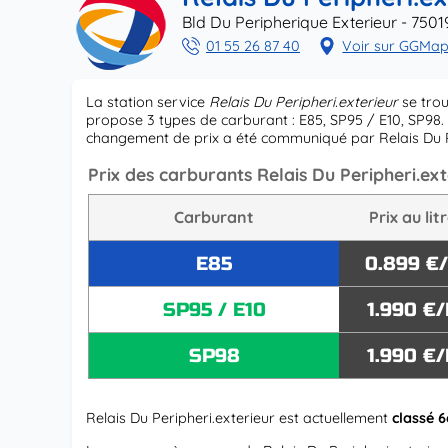
Bld Du Peripherique Exterieur - 7501
01 55 26 87 40
Voir sur GGMa
La station service
Relais Du Peripheri.exterieur
se trou
propose 3 types de carburant : E85, SP95 / E10, SP98. 
changement de prix a été communiqué par Relais Du P
Prix des carburants Relais Du Peripheri.ext
Carburant
Prix au lit
E85
0.899 €
SP95 / E10
1.990 €/
SP98
1.990 €/
Relais Du Peripheri.exterieur est actuellement
classé 