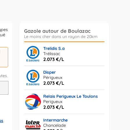
ypes
Gazole autour de Boulazac
qué
Trelidis S.a
l
Trélissac
2.073 €/L
Disper
utes.
Périgueux
2.073 €/L
L
Relais Perigueux Le Toulons
Perigueux
2.073 €/L
Intermarche
ss
Chancelade