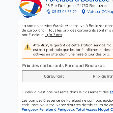
16 Rte De Lyon - 24750 Boulazac
05 53 06 88 70
Voir sur GGMa
La station service
Furelaud
se trouve à Boulazac dans
de carburant : . Tous les prix des carburants sont mi
par Furelaud
il y'a 7 ans
.
Attention, le gérant de cette station service
n'a
est fort probable que les tarifs affichés ci-dess
actives en attendant une mise à jour des prix.
Prix des carburants Furelaud Boulazac
Carburant
Prix au lit
Furelaud n'est pas présente dans le classement des
s
Les pompes à essence de Furelaud ne sont pas équip
carburant, vous trouverez d'autres distributeurs de c
Perigueux Fenelon à Perigueux
,
Total Access Magot 