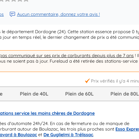
ps
Aucun commentaire, donnez votre avis !
 le département Dordogne (24). Cette station essence propose 0 t
s à jour en temps réel, le dernier changement de prix a été communi
 pas communiqué sur ses prix de carburants depuis plus de 7 ans
! I
ous ne soient pas à jour. Furelaud a été retirée des stations-service
Prix vérifiés il y'a 4 min
re
Plein de 40L
Plein de 60L
Plein de 80
tations service les moins chères de Dordogne
ées d'automate 24h/24. En cas de fermeture ou de manque de
arburant autour de Boulazac, les trois plus proches sont
Esso Expre
Cavard à Boulazac
et
De Guglielmi à Trélissac
.